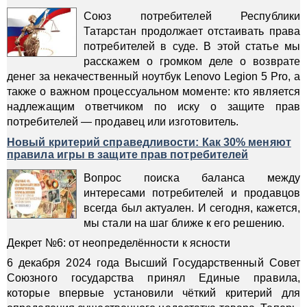
Союз потребителей Республики
Татарстан продолжает отстаивать права
потребителей в суде. В этой статье мы
расскажем о громком деле о возврате
денег за некачественный ноутбук Lenovo Legion 5 Pro, а
также о важном процессуальном моменте: кто является
надлежащим ответчиком по иску о защите прав
потребителей — продавец или изготовитель.
Новый критерий справедливости: Как 30% меняют
правила игры в защите прав потребителей
Вопрос поиска баланса между
интересами потребителей и продавцов
всегда был актуален. И сегодня, кажется,
мы стали на шаг ближе к его решению.
Декрет №6: от неопределённости к ясности
6 декабря 2024 года Высший Государственный Совет
Союзного государства принял Единые правила,
которые впервые установили чёткий критерий для