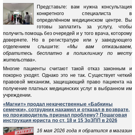
Представьте: вам нужна консультация
конкретного специалиста в
определённом медицинском центре. Вы
готовы заплатить за услугу, чтобы
получить помощь без очередей и у того врача, которому
доверяете. Но в регистратуре или у заведующего
отделением слышите:
«Мы вам отказываем,
обратитесь бесплатно в поликлинику по месту
жительства»
.
Многие пациенты считают такой отказ законным и
покорно уходят. Однако это не так. Существует четкий
правовой механизм, защищающий право пациента на
получение платных медицинских услуг в выбранном им
учреждении.
«Магнит» продал некачественные «Бабкины
семечки», сотрудник нахамил и отказал в возврате,
но производитель признал проблему? Пошаговая
инструкция юриста по ст. 18 и 15 ЗоЗПП в 2026
16 мая 2026 года я обратился в магазин