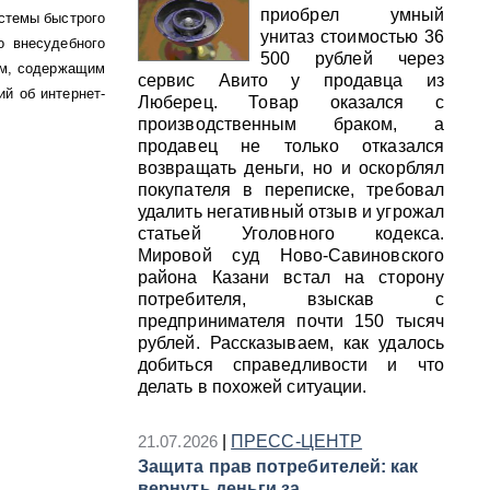
приобрел умный
стемы быстрого
унитаз стоимостью 36
о внесудебного
500 рублей через
ам, содержащим
сервис Авито у продавца из
ий об интернет-
Люберец. Товар оказался с
производственным браком, а
продавец не только отказался
возвращать деньги, но и оскорблял
покупателя в переписке, требовал
удалить негативный отзыв и угрожал
статьей Уголовного кодекса.
Мировой суд Ново-Савиновского
района Казани встал на сторону
потребителя, взыскав с
предпринимателя почти 150 тысяч
рублей. Рассказываем, как удалось
добиться справедливости и что
делать в похожей ситуации.
21.07.2026
|
ПРЕСС-ЦЕНТР
Защита прав потребителей: как
вернуть деньги за