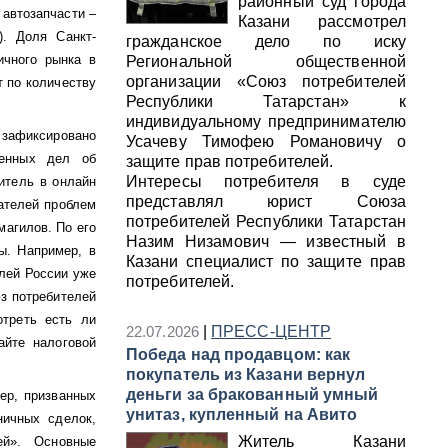
районный суд города
 автозапчасти –
Казани рассмотрел
. Доля Санкт-
гражданское дело по иску
ичного рынка в
Региональной общественной
организации «Союз потребителей
т по количеству
Республики Татарстан» к
индивидуальному предпринимателю
 зафиксировано
Усачеву Тимофею Романовичу о
денных дел об
защите прав потребителей.
Интересы потребителя в суде
итель в онлайн
представлял юрист Союза
ателей проблем
потребителей Республики Татарстан
магилов. По его
Назим Низамович — известный в
ы. Например, в
Казани специалист по защите прав
лей России уже
потребителей.
юз потребителей
отреть есть ли
22.07.2026
|
ПРЕСС-ЦЕНТР
йте налоговой
Победа над продавцом: как
покупатель из Казани вернул
деньги за бракованный умный
ер, призванных
унитаз, купленный на Авито
ничных сделок,
Житель Казани
ей». Основные