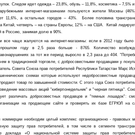
купок. Следом идет одежда – 23,8%, обувь – 11,8%, косметика – 7,5% и
арубежными интернет-магазинами пользуются жители Москвы (46%)
яет 11,6%, а остальных городов – 43%. Более половина трансгран
а Китай, четверть – на страны Европы, 12% – на США. Китай лидируе
й в Россию, занимая долю в 90%.
и все чаще жалуются на интернет-магазины: если в 2012 году было
прошлом году в 2,5 раза больше - 8765. Количество возбуж
авонарушениях за тот же период выросло в 2,3 раза до 404. "Потреб
ем в традиционной торговле, с добросовестными продавцами у покуп
датель Совета Союза прав потребителей Республики Татарстан Марс Ис
шеннических схемах которые используют недобросовестные продавц
продают товар по завышенной стоимости. С этого года Союз потребите
оведение массовых акций "киберпонедельник" и "черная пятница". Со
дует различать добросовестных продавцов и "темных лошадок": см
рганизации на продающем сайте и проверять их базе ЕГРЮЛ на са
 коммерции необходим целый комплекс организационно - правовых м
вную защиту прав потребителей, в том числе в сегменте трансгра
те доклада «О национальной системе защиты прав потребител