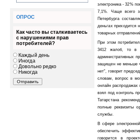
электроника - 32% по
7,1%. Чаще всего з
ОПРОС
Петербурга составл
деньгах приходится н
Как часто вы сталкиваетесь
товарных отправлени
с нарушениями прав
При этом потребител
потребителей?
3412 жалоб, то в 
Каждый день
административных пр
Иногда
защищен не меньше ч
Довольно редко
нет", говорит предсе
Никогда
словам, вопрос в мо
онлайн распродажах 
взял под контроль пр
Татарстана рекомен
полные реквизиты о
службы.
В сфере электронной
обеспечить эффекти
говорится в проек