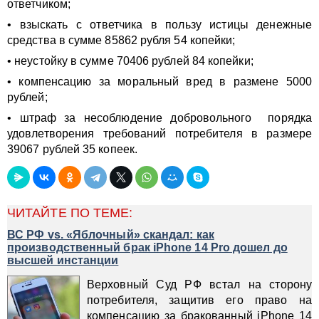
ответчиком;
• взыскать с ответчика в пользу истицы денежные
средства в сумме 85862 рубля 54 копейки;
• неустойку в сумме 70406 рублей 84 копейки;
• компенсацию за моральный вред в размене 5000
рублей;
• штраф за несоблюдение добровольного порядка
удовлетворения требований потребителя в размере
39067 рублей 35 копеек.
ЧИТАЙТЕ ПО ТЕМЕ:
ВС РФ vs. «Яблочный» скандал: как
производственный брак iPhone 14 Pro дошел до
высшей инстанции
Верховный Суд РФ встал на сторону
потребителя, защитив его право на
компенсацию за бракованный iPhone 14