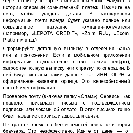
Через выписку по карте в мобильном банке: Найдите в
истории операций сомнительный платеж. Нажмите на
него, чтобы увидеть детали. В расширенной
информации почти всегда будет указано полное или
сокращенное название компании-получателя
(например, «LEPOTA CREDIT», «Zaim RU», «Ecom-
Platform» и т.д.).
Сформируйте детальную выписку в отделении банка
или в приложении: Если в мобильном приложении
информации недостаточно (стоят только цифры),
запросите полную выписку или справку по операции. В
ней будут указаны такие данные, как ИНН, ОГРН и
официальное название юрлица. Это железобетонный
способ идентификации.
Проверьте почту (включая папку «Спам»): Сервисы, как
правило, присылают письма с подтверждением
подписки или чеками об оплате. В этих письмах точно
будет название сервиса и адрес для связи.
Не тратьте время на бессистемный поиск по истории
браузера. Это неэффективно. Идите от денег — от