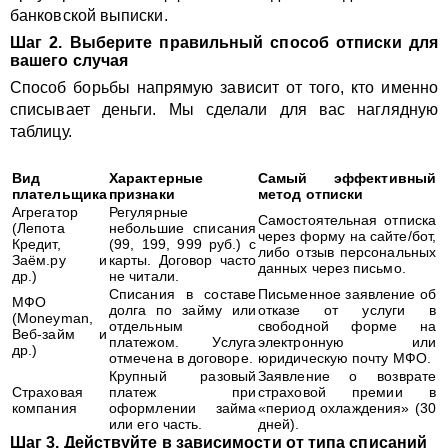
банковской выписки.
Шаг 2. Выберите правильный способ отписки для
вашего случая
Способ борьбы напрямую зависит от того, кто именно
списывает деньги. Мы сделали для вас наглядную
таблицу.
Вид
Характерные
Самый эффективный
плательщика
признаки
метод отписки
Агрегатор
Регулярные
Самостоятельная отписка
(Лепота
небольшие списания
через форму на сайте/бот,
Кредит,
(99, 199, 999 руб.) с
либо отзыв персональных
Заём.ру и
карты. Договор часто
данных через письмо.
др.)
не читали.
Списания в составе
Письменное заявление об
МФО
долга по займу или
отказе от услуги в
(Moneyman,
отдельным
свободной форме на
Веб-займ и
платежом. Услуга
электронную или
др.)
отмечена в договоре.
юридическую почту МФО.
Крупный разовый
Заявление о возврате
Страховая
платеж при
страховой премии в
компания
оформлении займа
«период охлаждения» (30
или его часть.
дней).
Шаг 3. Действуйте в зависимости от типа списаний