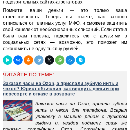
подозрительных сайтах-агрегаторах.
Помните: ваши деньги — это только ваша
ответственность. Теперь вы знаете, как законно
отписаться от платных услуг МФО, и сможете защитить
свой кошелек от необоснованных списаний. Если статья
была вам полезна, поделитесь ею с друзьями в
социальных сетях — возможно, это поможет им
сэкономить не одну тысячу рублей.
ЧИТАЙТЕ ПО ТЕМЕ:
Заказал часы на Ozon, а прислали зубную нить и
чехол? Юрист объяснил, как вернуть деньги при
пересорте и отказе в возврате
Заказал часы на Ozon, пришла зубная
нить и чехол для телефона. Вскрыл
упаковку в машине рядом с пунктом
выдачи и, увидев подмену, сразу же
показал сотруднику Ozon. Сотрудник сказал