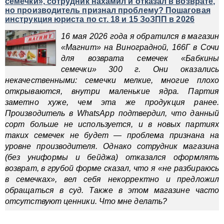
семечки», сотрудник нахамил и отказал в возврате,
но производитель признал проблему? Пошаговая
инструкция юриста по ст. 18 и 15 ЗоЗПП в 2026
16 мая 2026 года я обратился в магазин
«Магнит» на Виноградной, 166Г в Сочи
для возврата семечек «Бабкины
семечки» 300 г. Они оказались
некачественными: семечки мелкие, многие плохо
открываются, внутри маленькие ядра. Партия
заметно хуже, чем эта же продукция ранее.
Производитель в WhatsApp подтвердил, что данный
сорт больше не используется, и в новых партиях
таких семечек не будет — проблема признана на
уровне производителя. Однако сотрудник магазина
(без униформы и бейджа) отказался оформлять
возврат, в грубой форме сказал, что я «не разбираюсь
в семечках», вел себя некорректно и предложил
обращаться в суд. Также в этом магазине часто
отсутствуют ценники. Что мне делать?