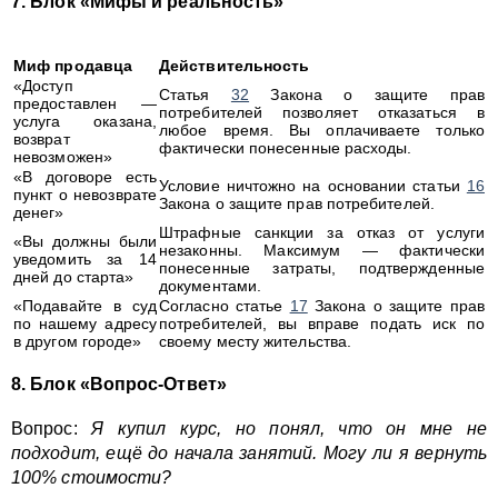
7. Блок «Мифы и реальность»
Миф продавца
Действительность
«Доступ
Статья
32
Закона о защите прав
предоставлен —
потребителей позволяет отказаться в
услуга оказана,
любое время. Вы оплачиваете только
возврат
фактически понесенные расходы.
невозможен»
«В договоре есть
Условие ничтожно на основании статьи
16
пункт о невозврате
Закона о защите прав потребителей.
денег»
Штрафные санкции за отказ от услуги
«Вы должны были
незаконны. Максимум — фактически
уведомить за 14
понесенные затраты, подтвержденные
дней до старта»
документами.
«Подавайте в суд
Согласно статье
17
Закона о защите прав
по нашему адресу
потребителей, вы вправе подать иск по
в другом городе»
своему месту жительства.
8. Блок «Вопрос-Ответ»
Вопрос:
Я купил курс, но понял, что он мне не
подходит, ещё до начала занятий. Могу ли я вернуть
100% стоимости?