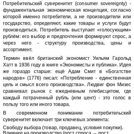
Потребительский суверенитет (consumer sovereignty) -
фундаментальная экономическая концепция, согласно
которой именно потребители, а не производители или
государство, определяют, какие товары и услуги будут
производиться. Потребитель выступает «голосующим»
рублём: его выбор и предпочтения формируют спрос, а
через него - структуру производства, цены и
ассортимент.
Термин ввёл британский экономист Уильям Гарольд
Хатт в 1936 году в книге «Экономисты и публика». Идея
же гораздо старше: ещё Адам Смит в «Богатстве
народов» (1776) писал: «Потребление - единственная
цель и смысл всего производства». Людвиг фон Мизес
сравнивал рынок с ежедневным плебисцитом, где
каждый потраченный рубль (или цент) - это голос в
пользу того или иного товара.
В современном понимании потребительский
суверенитет включает три ключевых элемента:
Свободу выбора (товар, продавец, условия покупки).
Влияние на производство (рост спроса → рост