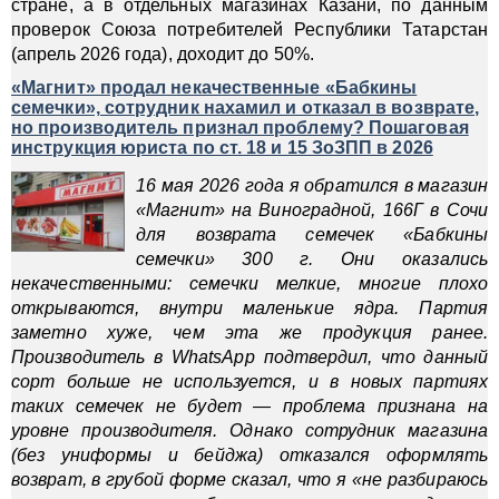
стране, а в отдельных магазинах Казани, по данным
проверок Союза потребителей Республики Татарстан
(апрель 2026 года), доходит до 50%.
«Магнит» продал некачественные «Бабкины
семечки», сотрудник нахамил и отказал в возврате,
но производитель признал проблему? Пошаговая
инструкция юриста по ст. 18 и 15 ЗоЗПП в 2026
16 мая 2026 года я обратился в магазин
«Магнит» на Виноградной, 166Г в Сочи
для возврата семечек «Бабкины
семечки» 300 г. Они оказались
некачественными: семечки мелкие, многие плохо
открываются, внутри маленькие ядра. Партия
заметно хуже, чем эта же продукция ранее.
Производитель в WhatsApp подтвердил, что данный
сорт больше не используется, и в новых партиях
таких семечек не будет — проблема признана на
уровне производителя. Однако сотрудник магазина
(без униформы и бейджа) отказался оформлять
возврат, в грубой форме сказал, что я «не разбираюсь