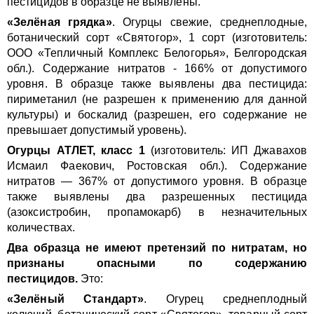
пестицидов в образце не выявлены.
«Зелёная грядка»
. Огурцы свежие, среднеплодные,
ботанический сорт «Святогор», 1 сорт (изготовитель:
ООО «Тепличный Комплекс Белогорья», Белгородская
обл.). Содержание нитратов - 166% от допустимого
уровня. В образце также выявлены два пестицида:
пириметанил (не разрешен к применению для данной
культуры) и боскалид (разрешен, его содержание не
превышает допустимый уровень).
Огурцы АТЛЕТ, класс 1
(изготовитель: ИП Джавахов
Исмаил Фаекович, Ростовская обл.). Содержание
нитратов — 367% от допустимого уровня. В образце
также выявлены два разрешенных пестицида
(азоксистробин, пропамокарб) в незначительных
количествах.
Два образца не имеют претензий по нитратам, но
признаны опасными по содержанию
пестицидов.
Это:
«Зелёный Стандарт»
. Огурец среднеплодный