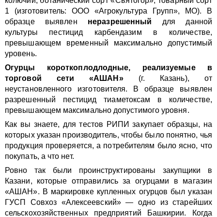
колючий, ботанический сорт «Святогор», товарный сорт
1 (изготовитель: ООО «Агрокультура Групп», МО). В
образце выявлен
неразрешенный
для данной
культуры пестицид карбендазим в количестве,
превышающем временный максимально допустимый
уровень.
Огурцы короткоплодлодные, реализуемые в
торговой сети «АШАН»
(г. Казань), от
неустановленного изготовителя. В образце выявлен
разрешенный пестицид тиаметоксам в количестве,
превышающем максимально допустимого уровня.
Как вы знаете, для тестов РИПИ закупает образцы, на
которых указан производитель, чтобы было понятно, чья
продукция проверяется, а потребителям было ясно, что
покупать, а что нет.
Ровно так были проинструктированы закупщики в
Казани, которые отправились за огурцами в магазин
«АШАН». В маркировке купленных огурцов был указан
ГУСП Совхоз «Алексеевский» — одно из старейших
сельскохозяйственных предприятий Башкирии. Когда