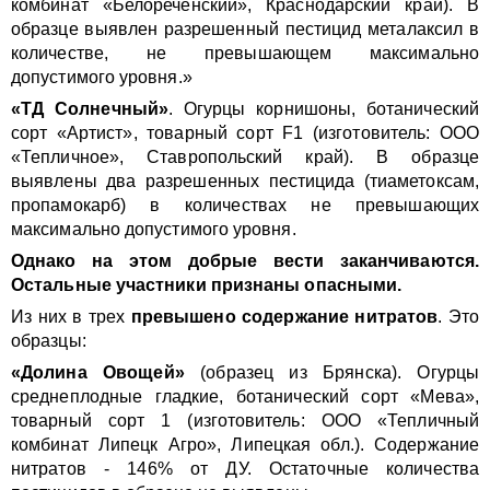
комбинат «Белореченский», Краснодарский край). В
образце выявлен разрешенный пестицид металаксил в
количестве, не превышающем максимально
допустимого уровня.»
«ТД Солнечный»
. Огурцы корнишоны, ботанический
сорт «Артист», товарный сорт F1 (изготовитель: ООО
«Тепличное», Ставропольский край). В образце
выявлены два разрешенных пестицида (тиаметоксам,
пропамокарб) в количествах не превышающих
максимально допустимого уровня.
Однако на этом добрые вести заканчиваются.
Остальные участники признаны опасными
.
Из них в трех
превышено содержание нитратов
. Это
образцы:
«Долина Овощей»
(образец из Брянска). Огурцы
среднеплодные гладкие, ботанический сорт «Мева»,
товарный сорт 1 (изготовитель: ООО «Тепличный
комбинат Липецк Агро», Липецкая обл.). Содержание
нитратов - 146% от ДУ. Остаточные количества