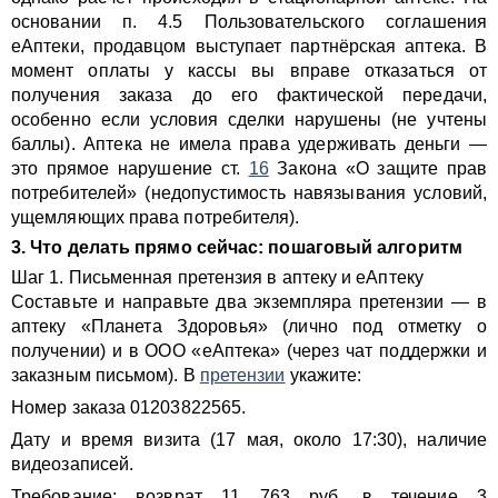
основании п. 4.5 Пользовательского соглашения
еАптеки, продавцом выступает партнёрская аптека. В
момент оплаты у кассы вы вправе отказаться от
получения заказа до его фактической передачи,
особенно если условия сделки нарушены (не учтены
баллы). Аптека не имела права удерживать деньги —
это прямое нарушение ст.
16
Закона «О защите прав
потребителей» (недопустимость навязывания условий,
ущемляющих права потребителя).
3. Что делать прямо сейчас: пошаговый алгоритм
Шаг 1. Письменная претензия в аптеку и еАптеку
Составьте и направьте два экземпляра претензии — в
аптеку «Планета Здоровья» (лично под отметку о
получении) и в ООО «еАптека» (через чат поддержки и
заказным письмом). В
претензии
укажите:
Номер заказа 01203822565.
Дату и время визита (17 мая, около 17:30), наличие
видеозаписей.
Требование: возврат 11 763 руб. в течение 3