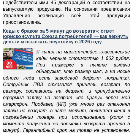
недействительными 45 деклараций о соответствии на
выпускаемую продукцию. На основании предписания
Управления реализация всей этой продукции
приостановлена.
Кеды с браком за 5 минут до возврата»: ответ
юрисконсульта Союза потребителей — как вернуть
деньги и взыскать неустойку в 2026 году
Я купил на маркетплейсе классические
кеды черные стоимостью 1 662 рубля.
При примерке в пункте выдачи
обнаружил, что размер мал, а на носке
одного кеда есть заводской дефект покрытия.
Сотрудник ПВЗ отказался принять возврат по
размеру, сославшись на дефект, и принудительно
оформил заявку на возврат «по браку» через мой
смартфон. Продавец (ИП) уже много раз отклонял
заявки на возврат, в чате молчит, обвиняет меня в
повреждении товара при использовании (хотя с
момента получения до попытки возврата прошло 5
минут). Гарантийный срок на товар не установлен.