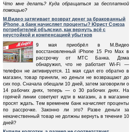
Что мне делать? Куда обращаться за бесплатной
помощью?
М.Видео затягивает возврат денег за бракованный
iPhone, а банк начисляет проценты? Юрист Союза
потребителей объяснил, как вернуть всё с
неустойкой и компенсацией убытков
9 мая приобрёл в М.Видео
восстановленный iPhone 15 Pro Max в
рассрочку от МТС Банка. Дома
обнаружил, что не работает Wi-Fi —
телефон не активируется. 11 мая сдал его обратно в
магазин, товар приняли, но деньги не возвращают до
сих пор. Сначала обещали 10 дней, затем заговорили о
14 рабочих днях, теперь — о 30 рабочих днях. На
горячей линии советуют идти в магазин, а в магазине
просят ждать. Тем временем банк начисляет проценты
по рассрочке. Законно ли это? Разве деньги за
некачественный товар не должны вернуть в течение 10
дней?
Купили колготки, а размер не соответствует