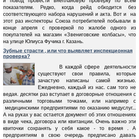
и повод провести внеплановую проверку по всем
показателям. Редко, когда рейд обходится без
соответствующего набора нарушений и акта. Вот и на
этот раз инспекторы Союза потребителей побывали в
конце апреля с проверкой по жалобе одного из
покупателей на магазин «Звениговские колбасы», что
на улице Юлиуса Фучика г. Казань.
Зубные страсти , или что выявляет инспекционная
проверка?
В каждой сфере деятельности
существуют свои правила, которые
зачастую написаны самой жизнью.
Ежедневно, каждый из нас. сам того не
ведая. десятки раз вступает в договорные отношения с
различными торговыми точками, или например с
медицинскими предприятиями по оказанию медуслуг...
А на руках у вас остается документ об этих отношениях
в виде чека, договора или квитанции. Очень важно эти
квиточки сохранять у себя какое - то время . А
предприятиям в свою очередь предписано давать