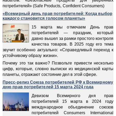
набатом: «Безопасные продукты для уверенных
потребителей» (Safe Products, Confident Consumers)
«Всемирный день прав потребителей: Когда выбор
каждого становится голосом планеты»
15 марта мы отмечаем День прав
потребителей — праздник, который
давно вышел за рамки простого контроля
качества товаров. В 2025 году его тема
звучит особенно актуально: «Справедливый переход к
устойчивому образу жизни».
Почему это так важно? Позвольте привести несколько
цифр, которые, словно выписки из медицинской карты
планеты, отражают состояние дел в этой сфере.
Пресс-релиз Союза потребителей РФ к Всемирному
дню прав потребителей 15 марта 2024 года
Девизом Всемирного дня прав
потребителей 15 марта в 2024 году
международное объединение союзов
потребителей Consumers International