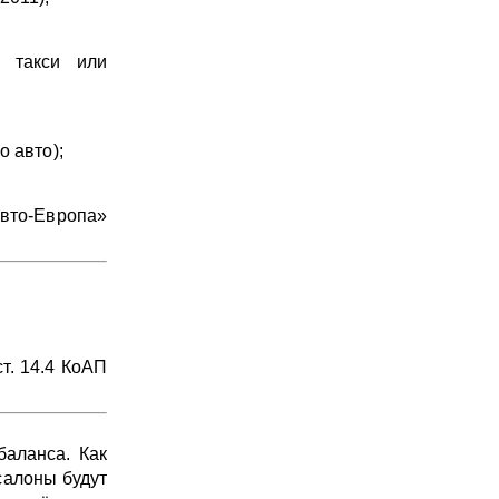
я такси или
 авто);
вто-Европа»
т. 14.4 КоАП
баланса. Как
салоны будут