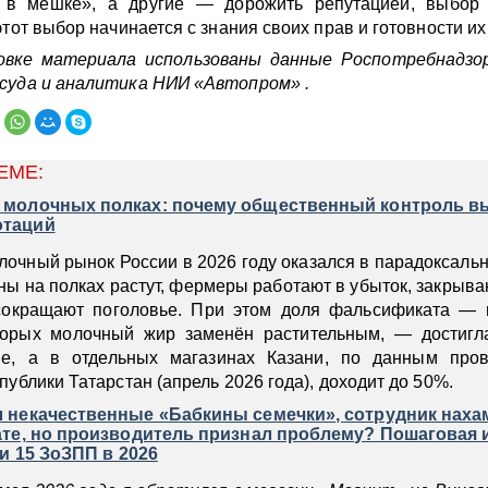
 в мешке», а другие — дорожить репутацией, выбор 
тот выбор начинается с знания своих прав и готовности их
овке материала использованы данные Роспотребнадзор
суда и аналитика НИИ «Автопром» .
ЕМЕ:
 молочных полках: почему общественный контроль в
отаций
лочный рынок России в 2026 году оказался в парадоксальн
ны на полках растут, фермеры работают в убыток, закрыва
сокращают поголовье. При этом доля фальсификата — п
торых молочный жир заменён растительным, — достигл
не, а в отдельных магазинах Казани, по данным про
ублики Татарстан (апрель 2026 года), доходит до 50%.
 некачественные «Бабкины семечки», сотрудник наха
ате, но производитель признал проблему? Пошаговая 
 и 15 ЗоЗПП в 2026