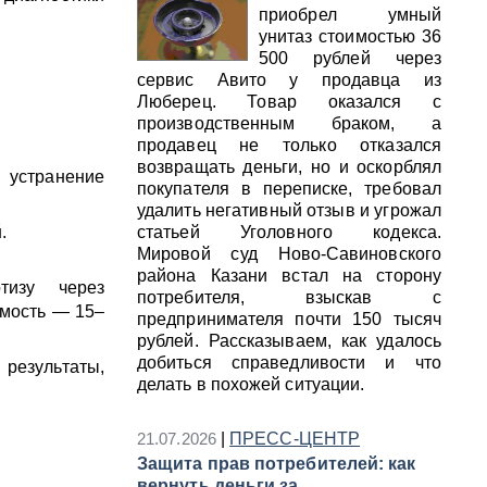
приобрел умный
унитаз стоимостью 36
500 рублей через
сервис Авито у продавца из
Люберец. Товар оказался с
производственным браком, а
продавец не только отказался
возвращать деньги, но и оскорблял
устранение
покупателя в переписке, требовал
удалить негативный отзыв и угрожал
й
.
статьей Уголовного кодекса.
Мировой суд Ново-Савиновского
района Казани встал на сторону
тизу через
потребителя, взыскав с
имость — 15–
предпринимателя почти 150 тысяч
рублей. Рассказываем, как удалось
добиться справедливости и что
 результаты,
делать в похожей ситуации.
21.07.2026
|
ПРЕСС-ЦЕНТР
Защита прав потребителей: как
вернуть деньги за