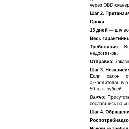
через OBD-сканер
Шаг 2. Претензи
Сроки:
15 дней
— для во
Весь гарантийн
Требования:
Воз
недостатков.
Отправка:
Заказн
Шаг 3. Независи
Если салон от
аккредитованную
50 тыс. рублей.
Важно:
Присутств
сославшись на «н
Шаг 4. Обращени
Роспотребнадзо
Исковые требов