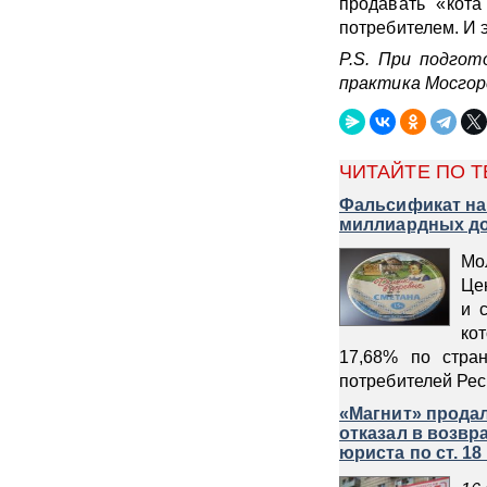
продавать «кота
потребителем. И э
P.S. При подгот
практика Мосгор
ЧИТАЙТЕ ПО Т
Фальсификат на
миллиардных д
Мо
Це
и 
ко
17,68% по стра
потребителей Респ
«Магнит» продал
отказал в возвр
юриста по ст. 18