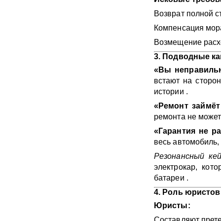
Возврат полной с
Компенсация мора
Возмещение расхо
3. Подводные к
«Вы неправильн
встают на сторон
истории .
«Ремонт займёт
ремонта не может
«Гарантия не ра
весь автомобиль,
Резонансный кей
электрокар, кот
батареи .
4. Роль юристо
Юристы:
Составляют прете