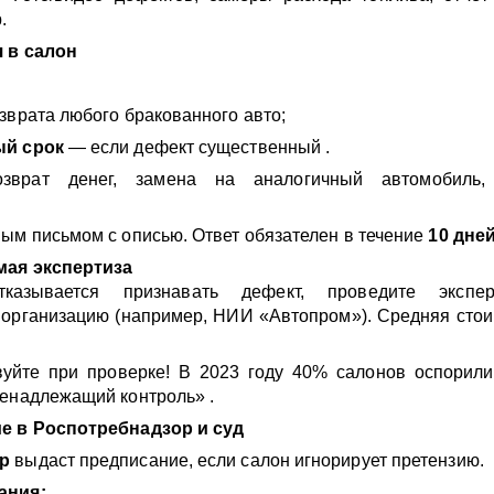
.
я в салон
зврата любого бракованного авто;
ый срок
— если дефект существенный .
врат денег, замена на аналогичный автомобиль, 
ым письмом с описью. Ответ обязателен в течение
10 дне
мая экспертиза
казывается признавать дефект, проведите экспер
 организацию (например, НИИ «Автопром»). Средняя сто
уйте при проверке! В 2023 году 40% салонов оспорили
енадлежащий контроль» .
е в Роспотребнадзор и суд
р
выдаст предписание, если салон игнорирует претензию.
ания: