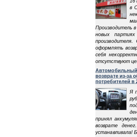
16
в 
не
ма
Производитель в 
новых партиях
производителя.
оформлять возвр
себя некоррект
отсутствуют цен
Автомобильный а
возврате из-за 
потребителей в 
Я 
ру
по
де
принял аккумуля
возврате дене
устанавливала! Б