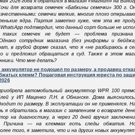
 мая 2026 года я обратился в магазин «Магнит» на Виног
Сочи для возврата семечек «Бабкины семечки» 300 г. О
качественными: семечки мелкие, многие плохо открываю
ленькие ядра. Партия заметно хуже, чем эта же проду
WhatsApp подтвердил, что данный сорт больше не испол
 таких семечек не будет — проблема признана
 Однако сотрудник магазина (без униформы и бейджа
ат, в грубой форме сказал, что я «не разбираюсь в се
но и предложил обращаться в суд. Также в этом маг
ники. Что мне делать?
ккумулятор не подошел по размеру, а продавец отказ
обжатых клемм? Пошаговая инструкция юриста по защ
2026
приобрела автомобильный аккумулятор WPR 100 прямо
блей у ИП Маценко Л.Н. в Обнинске. Дома выяснилось
дходит по размеру. В эксплуатации он не применялся. 
нь я обратилась в магазин с заявлением о возврате ден
тор на диагностику, а через 20 дней вручил заключен
г. Причина — на клеммах есть следы обжатия. Н
олее того, я заметила, что и на других новых аккумуля