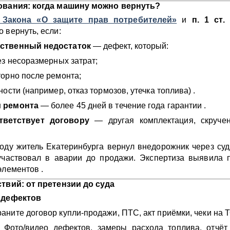
ования: когда машину можно вернуть?
8 Закона «О защите прав потребителей»
и
п. 1 ст.
 вернуть, если:
ственный недостаток
— дефект, который:
ез несоразмерных затрат;
орно после ремонта;
ости (например, отказ тормозов, утечка топлива) .
 ремонта
— более 45 дней в течение года гарантии .
ветствует договору
— другая комплектация, скручен
оду житель Екатеринбурга вернул внедорожник через суд
участвовал в аварии до продажи. Экспертиза выявила 
элементов .
ствий: от претензии до суда
 дефектов
аните договор купли-продажи, ПТС, акт приёмки, чеки на Т
Фото/видео дефектов, замеры расхода топлива, отчёт 