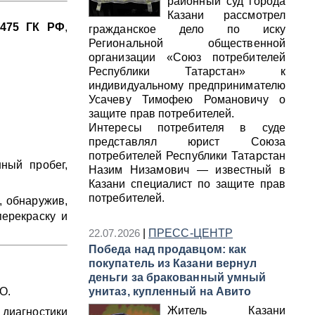
районный суд города
Казани рассмотрел
 475 ГК РФ
,
гражданское дело по иску
Региональной общественной
организации «Союз потребителей
Республики Татарстан» к
индивидуальному предпринимателю
Усачеву Тимофею Романовичу о
защите прав потребителей.
Интересы потребителя в суде
представлял юрист Союза
потребителей Республики Татарстан
ный пробег,
Назим Низамович — известный в
Казани специалист по защите прав
потребителей.
, обнаружив,
перекраску и
22.07.2026
|
ПРЕСС-ЦЕНТР
Победа над продавцом: как
покупатель из Казани вернул
деньги за бракованный умный
О.
унитаз, купленный на Авито
Житель Казани
диагностики