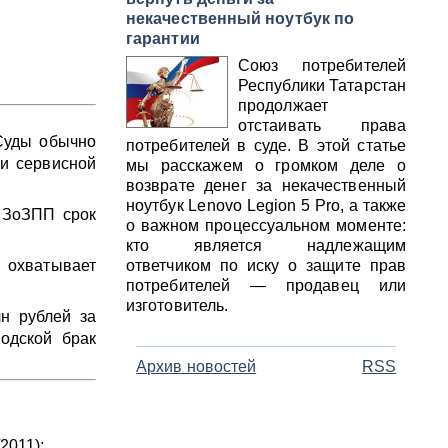
некачественный ноутбук по
гарантии
Союз потребителей
Республики Татарстан
продолжает
отстаивать права
Суды обычно
потребителей в суде. В этой статье
ли сервисной
мы расскажем о громком деле о
возврате денег за некачественный
ноутбук Lenovo Legion 5 Pro, а также
 ЗоЗПП срок
о важном процессуальном моменте:
кто является надлежащим
 охватывает
ответчиком по иску о защите прав
потребителей — продавец или
изготовитель.
н рублей за
водской брак
Архив новостей
RSS
2011);