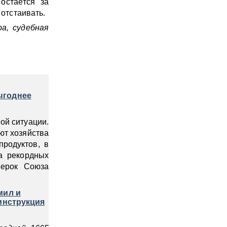
остаётся за
 отстаивать.
а, судебная
ыгоднее
ой ситуации.
ют хозяйства
родуктов, в
а рекордных
верок Союза
мил и
инструкция