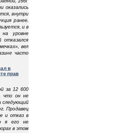
радной, 166Г
ни оказались
тся, внутри
кция ранее.
ьзуется, и в
 на уровне
) отказался
мечках», вел
азине часто
ал в
ите прав
й за 12 600
, что он не
На следующий
ег. Продавец
ие и отказ в
о я его не
торах в этом