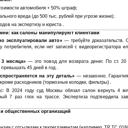
тоимости автомобиля + 50% штраф;
льного вреда (до 500 тыс. рублей при угрозе жизни);
дов на экспертизу и юриста .
амни: как салоны манипулируют клиентами
о эксплуатировали авто»
— требуйте доказательств. 
у потребителя, если нет записей с видеорегистратора и
 3 месяца»
— это повод для возврата денег. По ст. 20
 превышать 45 дней в год .
спространяется на эту деталь»
— незаконно. Гарантия
 кроме расходников (тормозные колодки, фильтры) .
с:
В 2024 году суд Москвы обязал салон вернуть 4 мл
орый 7 раз глох на трассе. Экспертиза подтвердила за
в и общественных организаций
нзии с отсылками к техрегламентам (например, ТР ТС 018/