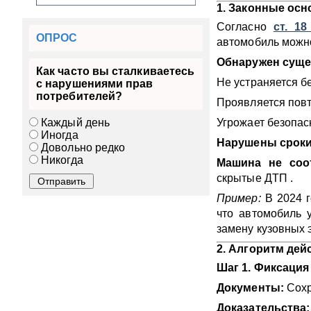
1. Законные осн
Согласно
ст. 1
ОПРОС
автомобиль можно
Обнаружен суще
Как часто вы сталкиваетесь
Не устраняется б
с нарушениями прав
потребителей?
Проявляется повт
Каждый день
Угрожает безопасн
Иногда
Нарушены сроки
Довольно редко
Никогда
Машина не соот
скрытые ДТП .
Пример:
В 2024 г
что автомобиль 
замену кузовных 
2. Алгоритм дей
Шаг 1. Фиксация
Документы:
Сохр
Доказательства: