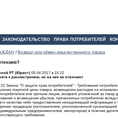
ЗАКОНОДАТЕЛЬСТВО
ПРАВА ПОТРЕБИТЕЛЕЙ
КО
АЖДАН
/
Возврат или обмен некачественного товара
ретензию?
елей РТ
(
Юрист
)
05.04.2017 в 15:22
нята к рассмотрению, но на нее не отвечают
т.22 Закона "О защита прав потребителей" - Требования потребите
шении покупной цены товара, возмещении расходов на исправле
 потребителем или третьим лицом, возврате уплаченной за товар 
бование о возмещении убытков, причиненных потребителю вследс
его качества либо предоставления ненадлежащей информации о 
рению продавцом (изготовителем, уполномоченной организацией
дивидуальным предпринимателем, импортером) в течение десяти
етствующего требования.