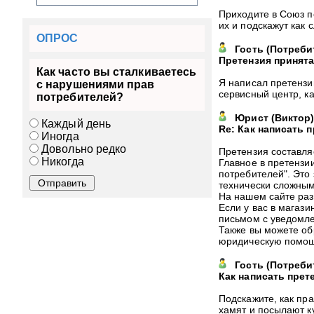
Приходите в Союз п
их и подскажут как 
ОПРОС
Гость
(
Потреби
Претензия принята
Как часто вы сталкиваетесь
Я написал претензию
с нарушениями прав
сервисный центр, ка
потребителей?
Юрист
(
Виктор
Каждый день
Re: Как написать 
Иногда
Довольно редко
Претензия составля
Никогда
Главное в претензии
потребителей". Это 
технически сложным
На нашем сайте ра
Если у вас в магаз
письмом с уведомле
Также вы можете об
юридическую помощь
Гость
(
Потреби
Как написать прет
Подскажите, как пра
хамят и посылают к