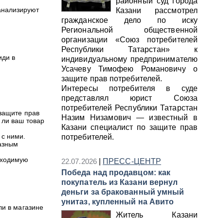
районный суд города
анализируют
Казани рассмотрел
гражданское дело по иску
Региональной общественной
организации «Союз потребителей
Республики Татарстан» к
иди в
индивидуальному предпринимателю
Усачеву Тимофею Романовичу о
защите прав потребителей.
Интересы потребителя в суде
представлял юрист Союза
потребителей Республики Татарстан
 защите прав
Назим Низамович — известный в
 ли ваш товар
Казани специалист по защите прав
с ними.
потребителей.
казным
бходимую
22.07.2026
|
ПРЕСС-ЦЕНТР
Победа над продавцом: как
покупатель из Казани вернул
деньги за бракованный умный
унитаз, купленный на Авито
ли в магазине
Житель Казани