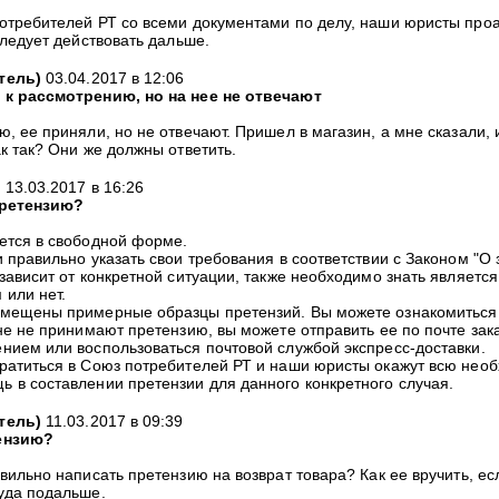
отребителей РТ со всеми документами по делу, наши юристы про
следует действовать дальше.
тель
)
03.04.2017 в 12:06
 к рассмотрению, но на нее не отвечают
, ее приняли, но не отвечают. Пришел в магазин, а мне сказали, 
к так? Они же должны ответить.
)
13.03.2017 в 16:26
претензию?
ется в свободной форме.
 правильно указать свои требования в соответствии с Законом "О
зависит от конкретной ситуации, также необходимо знать является
 или нет.
змещены примерные образцы претензий. Вы можете ознакомиться 
ине не принимают претензию, вы можете отправить ее по почте за
нием или воспользоваться почтовой службой экспресс-доставки.
ратиться в Союз потребителей РТ и наши юристы окажут всю нео
 в составлении претензии для данного конкретного случая.
тель
)
11.03.2017 в 09:39
ензию?
вильно написать претензию на возврат товара? Как ее вручить, ес
уда подальше.