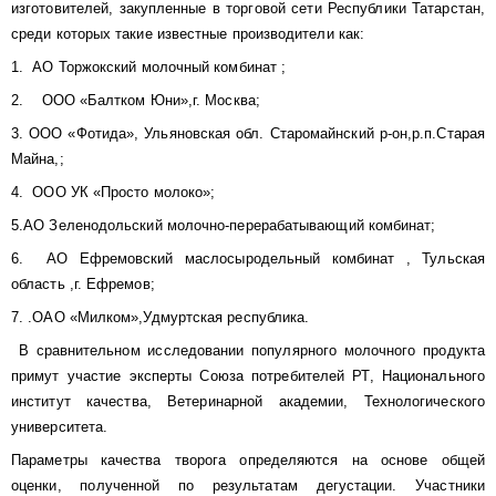
изготовителей, закупленные в торговой сети Республики Татарстан,
среди которых такие известные производители как:
1. АО Торжокский молочный комбинат ;
2. ООО «Балтком Юни»,г. Москва;
3. ООО «Фотида», Ульяновская обл. Старомайнский р-он,р.п.Старая
Майна,;
4. ООО УК «Просто молоко»;
5.АО Зеленодольский молочно-перерабатывающий комбинат;
6. АО Ефремовский маслосыродельный комбинат , Тульская
область ,г. Ефремов;
7. .ОАО «Милком»,Удмуртская республика.
В сравнительном исследовании популярного молочного продукта
примут участие эксперты Союза потребителей РТ, Национального
институт качества, Ветеринарной академии, Технологического
университета.
Параметры качества творога определяются на основе общей
оценки, полученной по результатам дегустации. Участники