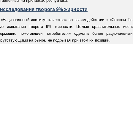
тавленных на прилавках республики.
исследования творога 9% жирности
«Национальный институт качества» во взаимодействии с «Союзом По
ные испытания творога 9% жирности. Целью сравнительных иссл
формации, помогающей потребителям сделать более рациональны
сутствующими на рынке, не подрывая при этом их позиций.