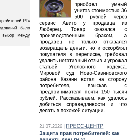
приобрел умный
унитаз стоимостью 36
500 рублей через
требителей РТ»
сервис Авито у продавца из
едований было
Люберец. Товар оказался с
й выбор между
производственным браком, а
продавец не только отказался
возвращать деньги, но и оскорблял
покупателя в переписке, требовал
удалить негативный отзыв и угрожал
статьей Уголовного кодекса.
Мировой суд Ново-Савиновского
района Казани встал на сторону
потребителя, взыскав с
предпринимателя почти 150 тысяч
рублей. Рассказываем, как удалось
добиться справедливости и что
делать в похожей ситуации.
21.07.2026
|
ПРЕСС-ЦЕНТР
Защита прав потребителей: как
вернуть деньги за