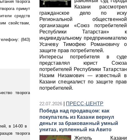
районный суд города
ытания творога
Казани рассмотрел
творога примут
гражданское дело по иску
вители средств
Региональной общественной
ким свойствам,
организации «Союз потребителей
Республики Татарстан» к
индивидуальному предпринимателю
телефону: (843)
Усачеву Тимофею Романовичу о
защите прав потребителей.
Интересы потребителя в суде
представлял юрист Союза
потребителей Республики Татарстан
Назим Низамович — известный в
Казани специалист по защите прав
потребителей.
чество творога
22.07.2026
|
ПРЕСС-ЦЕНТР
Победа над продавцом: как
покупатель из Казани вернул
деньги за бракованный умный
лей, в 14-00 в
унитаз, купленный на Авито
разцов творога
Житель Казани