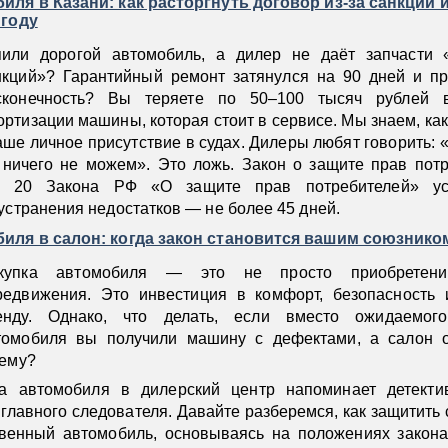
иля в Казани: как расторгнуть договор из-за санкций 
 году
пили дорогой автомобиль, а дилер не даёт запчасти 
нкций»? Гарантийный ремонт затянулся на 90 дней и пр
сконечность? Вы теряете по 50–100 тысяч рублей 
ортизации машины, которая стоит в сервисе. Мы знаем, как
аше личное присутствие в судах. Дилеры любят говорить: 
 ничего не можем». Это ложь. Закон о защите прав пот
я 20 Закона РФ «О защите прав потребителей» ус
устранения недостатков — не более 45 дней.
иля в салон: когда закон становится вашим союзнико
купка автомобиля — это не просто приобретени
редвижения. Это инвестиция в комфорт, безопасность 
енду. Однако, что делать, если вместо ожидаемог
томобиля вы получили машину с дефектами, а салон о
лему?
а автомобиля в дилерский центр напоминает детектив
 главного следователя. Давайте разберемся, как защитить 
твенный автомобиль, основываясь на положениях закон