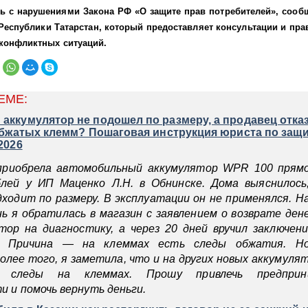
ь с нарушениями Закона РФ «О защите прав потребителей», сообщ
Республики Татарстан, который предоставляет консультации и пр
конфликтных ситуаций.
ЕМЕ:
ккумулятор не подошел по размеру, а продавец отказ
обжатых клемм? Пошаговая инструкция юриста по защ
2026
приобрела автомобильный аккумулятор WPR 100 прямо
блей у ИП Маценко Л.Н. в Обнинске. Дома выяснилось
дходит по размеру. В эксплуатации он не применялся. 
нь я обратилась в магазин с заявлением о возврате ден
тор на диагностику, а через 20 дней вручил заключен
г. Причина — на клеммах есть следы обжатия. Н
олее того, я заметила, что и на других новых аккумуля
ь следы на клеммах. Прошу привлечь предпри
 и помочь вернуть деньги.