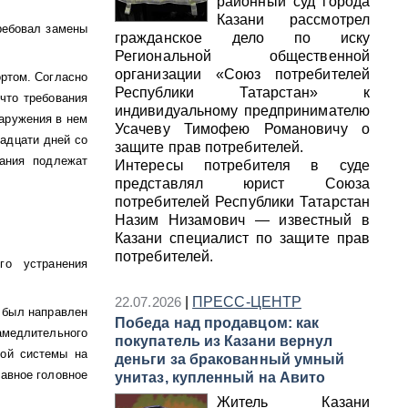
районный суд города
Казани рассмотрел
требовал замены
гражданское дело по иску
Региональной общественной
организации «Союз потребителей
ортом. Согласно
Республики Татарстан» к
что требования
индивидуальному предпринимателю
наружения в нем
Усачеву Тимофею Романовичу о
надцати дней со
защите прав потребителей.
вания подлежат
Интересы потребителя в суде
представлял юрист Союза
потребителей Республики Татарстан
Назим Низамович — известный в
Казани специалист по защите прав
потребителей.
го устранения
22.07.2026
|
ПРЕСС-ЦЕНТР
 был направлен
Победа над продавцом: как
амедлительного
покупатель из Казани вернул
ной системы на
деньги за бракованный умный
равное головное
унитаз, купленный на Авито
Житель Казани