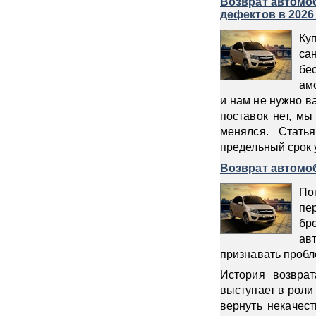
Возврат автомоб
дефектов в 2026
Ку
са
бе
ам
и нам не нужно в
поставок нет, мы
менялся. Стать
предельный срок 
Возврат автомоб
По
пе
бр
ав
признавать проб
История возврат
выступает в роли
вернуть некачес