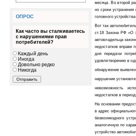
месяца. Во второй ра
но сроки устранения 
ОПРОС
головного устройства
Вот так автолюбитель
Как часто вы сталкиваетесь
ст.18 Закона РФ «О 
с нарушениями прав
автовладельца законн
потребителей?
недостатков вправе п
Каждый день
дня передачи потре
Иногда
удовлетворению в од
Довольно редко
Никогда
обнаружение выявленн
нарушение установле
невозможность исп
недостатков в период
На основании предос
в адрес официальног
безвозмездного устр
аналогичную по харак
устройство автомобил