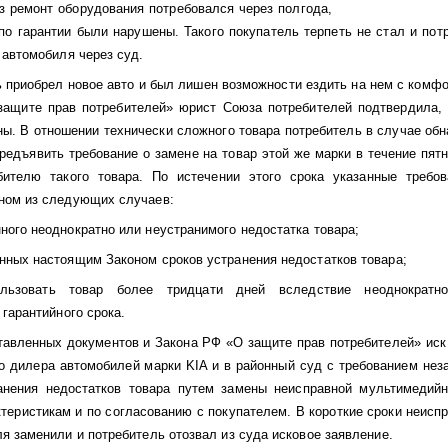
з ремонт оборудования потребовался через полгода,
по гарантии были нарушены. Такого покупатель терпеть не стал и по
 автомобиля через суд.
 приобрел новое авто и был лишен возможности ездить на нем с комф
защите прав потребителей» юрист Союза потребителей подтвердила, 
ы. В отношении технически сложного товара потребитель в случае об
редъявить требование о замене на товар этой же марки в течение пят
бителю такого товара. По истечении этого срока указанные требо
ном из следующих случаев:
ого неоднократно или неустранимого недостатка товара;
нных настоящим Законом сроков устранения недостатков товара;
ользовать товар более тридцати дней вследствие неоднократно
 гарантийного срока.
тавленных документов и Закона РФ «О защите прав потребителей» иск
о дилера автомобилей марки KIA и в районный суд с требованием нез
анения недостатков товара путем замены неисправной мультимедий
теристикам и по согласованию с покупателем. В короткие сроки неисп
я заменили и потребитель отозвал из суда исковое заявление.