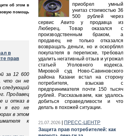
приобрел умный
ите об этом в
унитаз стоимостью 36
авовую помощь
500 рублей через
сервис Авито у продавца из
Люберец. Товар оказался с
производственным браком, а
продавец не только отказался
возвращать деньги, но и оскорблял
покупателя в переписке, требовал
ал в
ите прав
удалить негативный отзыв и угрожал
статьей Уголовного кодекса.
Мировой суд Ново-Савиновского
й за 12 600
района Казани встал на сторону
, что он не
потребителя, взыскав с
На следующий
предпринимателя почти 150 тысяч
ег. Продавец
рублей. Рассказываем, как удалось
ие и отказ в
добиться справедливости и что
делать в похожей ситуации.
о я его не
торах в этом
нимателя к
21.07.2026
|
ПРЕСС-ЦЕНТР
Защита прав потребителей: как
вернуть деньги за