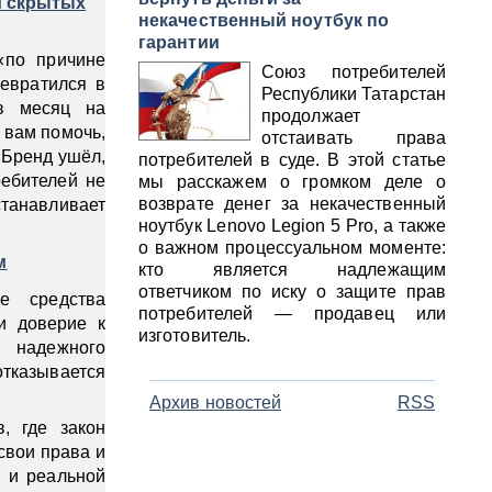
и скрытых
некачественный ноутбук по
гарантии
«по причине
Союз потребителей
евратился в
Республики Татарстан
в месяц на
продолжает
 вам помочь,
отстаивать права
«Бренд ушёл,
потребителей в суде. В этой статье
ребителей не
мы расскажем о громком деле о
возврате денег за некачественный
танавливает
ноутбук Lenovo Legion 5 Pro, а также
о важном процессуальном моменте:
м
кто является надлежащим
ответчиком по иску о защите прав
е средства
потребителей — продавец или
и доверие к
изготовитель.
о надежного
тказывается
Архив новостей
RSS
, где закон
свои права и
а и реальной