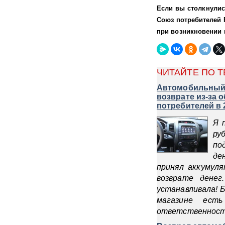
Если вы столкнулис
Союз потребителей 
при возникновении 
ЧИТАЙТЕ ПО Т
Автомобильный а
возврате из-за 
потребителей в 
Я 
ру
по
де
принял аккумуля
возврате дене
устанавливала! Б
магазине ест
ответственности