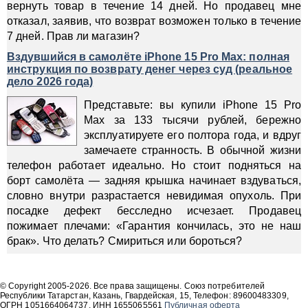
вернуть товар в течение 14 дней. Но продавец мне
отказал, заявив, что возврат возможен только в течение
7 дней. Прав ли магазин?
Вздувшийся в самолёте iPhone 15 Pro Max: полная
инструкция по возврату денег через суд (реальное
дело 2026 года)
Представьте: вы купили iPhone 15 Pro
Max за 133 тысячи рублей, бережно
эксплуатируете его полтора года, и вдруг
замечаете странность. В обычной жизни
телефон работает идеально. Но стоит подняться на
борт самолёта — задняя крышка начинает вздуваться,
словно внутри разрастается невидимая опухоль. При
посадке дефект бесследно исчезает. Продавец
пожимает плечами: «Гарантия кончилась, это не наш
брак». Что делать? Смириться или бороться?
© Copyright 2005-2026. Все права защищены. Союз потребителей
Республики Татарстан, Казань, Гвардейская, 15, Телефон: 89600483309,
ОГРН 1051664064737, ИНН 1655065561
Публичная оферта