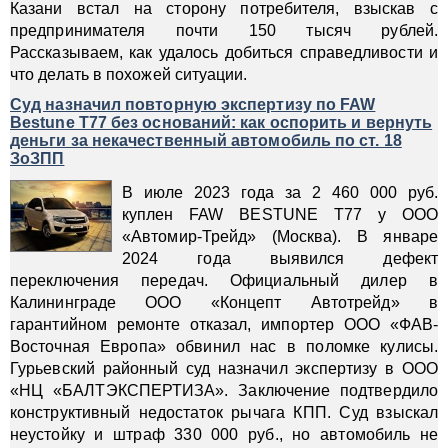
Казани встал на сторону потребителя, взыскав с
предпринимателя почти 150 тысяч рублей.
Рассказываем, как удалось добиться справедливости и
что делать в похожей ситуации.
Суд назначил повторную экспертизу по FAW
Bestune T77 без оснований: как оспорить и вернуть
деньги за некачественный автомобиль по ст. 18
ЗоЗПП
В июле 2023 года за 2 460 000 руб.
куплен FAW BESTUNE Т77 у ООО
«Автомир-Трейд» (Москва). В январе
2024 года выявился дефект
переключения передач. Официальный дилер в
Калининграде ООО «Концепт Автотрейд» в
гарантийном ремонте отказал, импортер ООО «ФАВ-
Восточная Европа» обвинил нас в поломке кулисы.
Гурьевский районный суд назначил экспертизу в ООО
«НЦ «БАЛТЭКСПЕРТИЗА». Заключение подтвердило
конструктивный недостаток рычага КПП. Суд взыскал
неустойку и штраф 330 000 руб., но автомобиль не