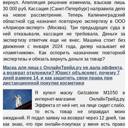
вернул. Апелляция решение изменила, взыскав лишь
30 000 руб. Кассация (Санкт-Петербург) направила дело
на новое рассмотрение. Теперь Калининградский
областной суд назначил повторную экспертизу в ООО
«Априори-эксперт» (Москва). Три предыдущих суда в
ней отказывали, кассация не требовала. Деньги за
экспертизу ответчик еще не внес. Машина стоит без
движения с января 2024 года, дилер называет её
«памятником». Как оспорить назначение повторной
экспертизы и обязать вернуть деньги за товар?
Маска для лица с ОнлайнТрейд.ру не дала эффекта,
а возврат отклонили? Юрист объясняет, почему 7
дней важнее 14, и как защитить свои права при
дистанционной покупке косметики
Я купил маску Gelzatone M1050 в
интернет-магазине ОнлайнТрейд.ру.
Эффекта от неё нет, на лице сидит слабо,
то есть товар не оправдал моих
ожиданий. Я подал заявку на возврат через 12 дней, так
как знаю, что при онлайн-покупках у меня есть право