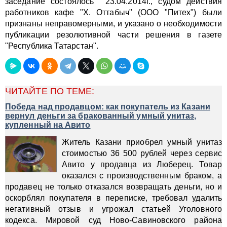
заседание состоялось 23.04.2014г., судом действия
работников кафе "Х. Оттабыч" (ООО "Питех") были
признаны неправомерными, и указано о необходимости
публикации резолютивной части решения в газете
"Республика Татарстан".
ЧИТАЙТЕ ПО ТЕМЕ:
Победа над продавцом: как покупатель из Казани
вернул деньги за бракованный умный унитаз,
купленный на Авито
Житель Казани приобрел умный унитаз
стоимостью 36 500 рублей через сервис
Авито у продавца из Люберец. Товар
оказался с производственным браком, а
продавец не только отказался возвращать деньги, но и
оскорблял покупателя в переписке, требовал удалить
негативный отзыв и угрожал статьей Уголовного
кодекса. Мировой суд Ново-Савиновского района