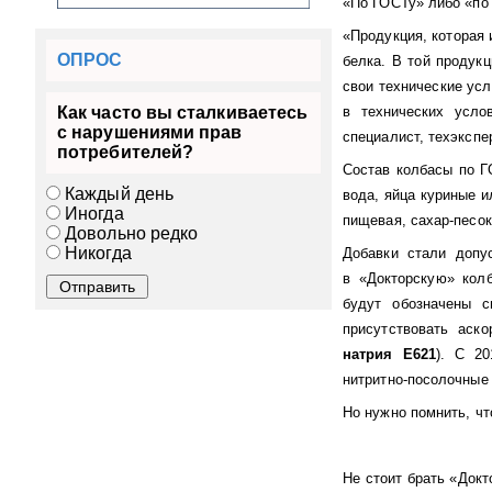
«По ГОСТу» либо «по 
«Продукция, которая 
ОПРОС
белка. В той продукц
свои технические усл
Как часто вы сталкиваетесь
в технических усло
с нарушениями прав
специалист, техэкспе
потребителей?
Состав колбасы по Г
Каждый день
вода, яйца куриные и
Иногда
пищевая, сахар-песок
Довольно редко
Никогда
Добавки стали допу
в «Докторскую» колб
будут обозначены 
присутствовать аск
натрия Е621
). С 2
нитритно-посолочные 
Но нужно помнить, чт
Не стоит брать «Докт