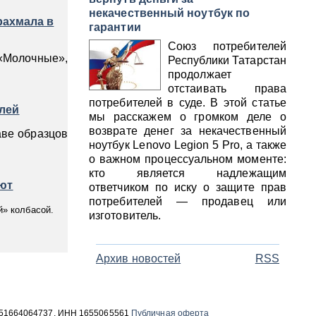
некачественный ноутбук по
рахмала в
гарантии
Союз потребителей
«Молочные»,
Республики Татарстан
продолжает
отстаивать права
потребителей в суде. В этой статье
лей
мы расскажем о громком деле о
возврате денег за некачественный
аве образцов
ноутбук Lenovo Legion 5 Pro, а также
о важном процессуальном моменте:
кто является надлежащим
ают
ответчиком по иску о защите прав
потребителей — продавец или
й» колбасой.
изготовитель.
Архив новостей
RSS
 1051664064737, ИНН 1655065561
Публичная оферта