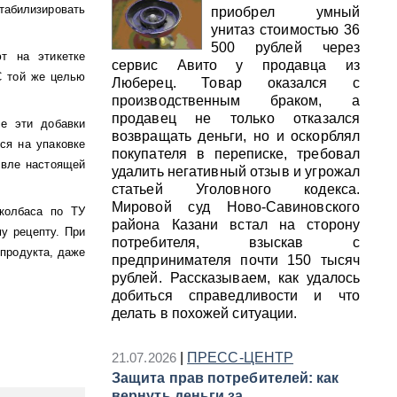
абилизировать
приобрел умный
унитаз стоимостью 36
500 рублей через
т на этикетке
сервис Авито у продавца из
С той же целью
Люберец. Товар оказался с
производственным браком, а
продавец не только отказался
се эти добавки
возвращать деньги, но и оскорблял
ся на упаковке
покупателя в переписке, требовал
евле настоящей
удалить негативный отзыв и угрожал
статьей Уголовного кодекса.
Мировой суд Ново-Савиновского
колбаса по ТУ
района Казани встал на сторону
у рецепту. При
потребителя, взыскав с
 продукта, даже
предпринимателя почти 150 тысяч
рублей. Рассказываем, как удалось
добиться справедливости и что
делать в похожей ситуации.
21.07.2026
|
ПРЕСС-ЦЕНТР
Защита прав потребителей: как
вернуть деньги за