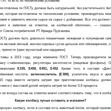
ТУ», то есть по техническим условиям.
изготовлена по ГОСТу должна быть натуральной, без растительного бел
ии, которая изготовлена по техническим условиям, производитель мо
овия и заменить мясное сырье на сырье с добавками. Все это должно
виях и заявлено на этикетке, на колбасной оболочке», — сказал
рт Союза потребителей РТ Ираида Пурсанова.
ОСТу должен быть довольно локаничным: нежирная и полужирная свин
ли меланж яичный, молоко коровье сухое цельное или обезжиренное, 
, пряности (орех мускатный или кардамон).
стимы в 2013 году, когда изменили ГОСТ. Теперь производители м
асу стабилизаторы, регуляторы кислотности (пищевые фосфаты). О
символами
Е339, Е450, Е451, Е452
. Кроме того, в составе «Докт
орбиновая кислота,
антиокислитель (Е300)
, усилитель вкуса и аро
015 года вместо нитрита натрия при приготовлении колбасы долж
смеси с массовой долей нитрита натрия не более 0,9 процента.
о не всегда состав на этикетке может соответствовать тому, что в колб
Какую колбасу лучше оставить в магазине?
орскую» колбасу, если в составе есть животный белок, который произв