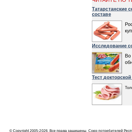
ЧИТАЙТЕ ПО Т
Татарстанские с
составе
Ро
ку
Исследование с
Во
об
Тест докторско
Тол
© Copyright 2005-2026. Все права защищены. Союз потребителей Рес