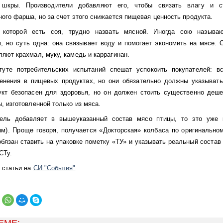
 шкры. Производители добавляют его, чтобы связать влагу и ст
ого фарша, но за счет этого снижается пищевая ценность продукта.
 которой есть соя, трудно назвать мясной. Иногда сою называю
, но суть одна: она связывает воду и помогает экономить на мясе. 
яют крахмал, муку, камедь и каррагинан.
туте потребительских испытаний спешат успокоить покупателей: в
нения в пищевых продуктах, но они обязательно должны указывать
укт безопасен для здоровья, но он должен стоить существенно деш
, изготовленной только из мяса.
ель добавляет в вышеуказанный состав мясо птицы, то это уже 
ям). Проще говоря, получается «Докторская» колбаса по оригинальном
бязан ставить на упаковке пометку «ТУ» и указывать реальный состав
СТу.
 статьи на
СИ "События"