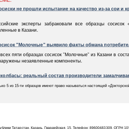
ЕМЕ:
осиски не прошли испытание на качество из-за сои и к
ссийские эксперты забраковали все образцы сосисок 
пленные в Казани.
осисок "Молочные" выявило факты обмана потребите
 всех пяти образцах сосисок "Молочные" из Казани в сост
наружены незаявленные компоненты.
й колбасы: реальный состав производители замалчив
ько 5 из 15-ти образцов имеют право называться настоящей «Докторско
публики Татарстан, Казань, Гвардейская, 15, Телефон: 89600483309, ОГРН