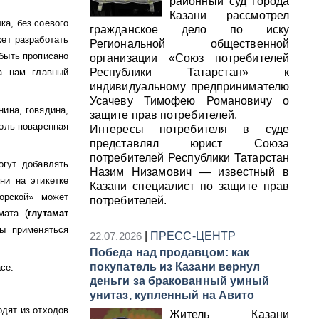
районный суд города
Казани рассмотрел
ка, без соевого
гражданское дело по иску
жет разработать
Региональной общественной
 быть прописано
организации «Союз потребителей
Республики Татарстан» к
а нам главный
индивидуальному предпринимателю
Усачеву Тимофею Романовичу о
ина, говядина,
защите прав потребителей.
соль поваренная
Интересы потребителя в суде
представлял юрист Союза
потребителей Республики Татарстан
огут добавлять
Назим Низамович — известный в
ни на этикетке
Казани специалист по защите прав
орской» может
потребителей.
мата (
глутамат
ны применяться
22.07.2026
|
ПРЕСС-ЦЕНТР
Победа над продавцом: как
покупатель из Казани вернул
асе.
деньги за бракованный умный
унитаз, купленный на Авито
одят из отходов
Житель Казани