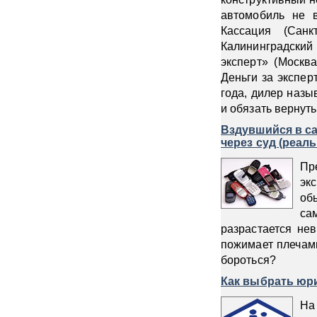
автомобиль не 
Кассация (Санк
Калининградский
эксперт» (Москв
Деньги за экспер
года, дилер назы
и обязать вернуть
Вздувшийся в са
через суд (реаль
Пр
эк
об
са
разрастается не
пожимает плечами
бороться?
Как выбрать юри
На