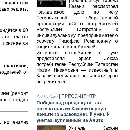
районный суд города
 недостаток
Казани рассмотрел
раво решать,
гражданское дело по иску
Региональной общественной
организации «Союз потребителей
Республики Татарстан» к
бойдётся в 60
индивидуальному предпринимателю
рь же планка
Усачеву Тимофею Романовичу о
и признаётся
защите прав потребителей.
Интересы потребителя в суде
представлял юрист Союза
потребителей Республики Татарстан
 практикой
,
Назим Низамович — известный в
водителей от
Казани специалист по защите прав
.
потребителей.
шины (ремонт
22.07.2026
|
ПРЕСС-ЦЕНТР
ти». Сегодня
Победа над продавцом: как
покупатель из Казани вернул
деньги за бракованный умный
унитаз, купленный на Авито
, но анализ
Житель Казани