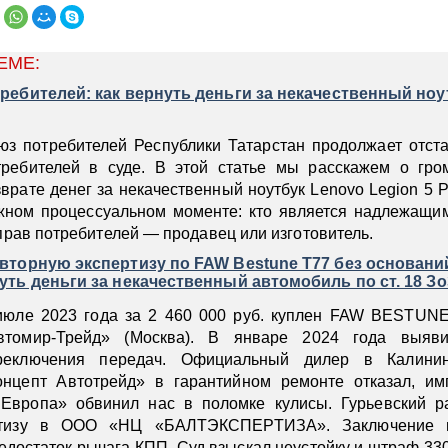
ЕМЕ:
ребителей: как вернуть деньги за некачественный ноу
юз потребителей Республики Татарстан продолжает отст
требителей в суде. В этой статье мы расскажем о гро
врате денег за некачественный ноутбук Lenovo Legion 5 Pr
жном процессуальном моменте: кто является надлежащим
 прав потребителей — продавец или изготовитель.
вторную экспертизу по FAW Bestune T77 без оснований
уть деньги за некачественный автомобиль по ст. 18 З
июле 2023 года за 2 460 000 руб. куплен FAW BESTUN
втомир-Трейд» (Москва). В январе 2024 года выяв
реключения передач. Официальный дилер в Калини
онцепт Автотрейд» в гарантийном ремонте отказал, и
Европа» обвинил нас в поломке кулисы. Гурьевский р
ртизу в ООО «НЦ «БАЛТЭКСПЕРТИЗА». Заключение п
едостаток рычага КПП. Суд взыскал неустойку и штраф 330 