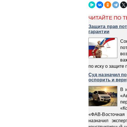
ЧИТАЙТЕ ПО Т
Защита прав пот
гарантии
Со
по
воз
ва
по иску о защите
Суд назначил по
оспорить и верн
В 
«А
пе
«К
«ФАВ-Восточная 
назначил экспе
конструктивный н