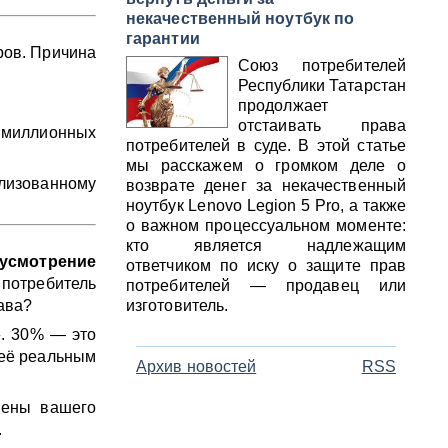
некачественный ноутбук по
гарантии
ров. Причина
Союз потребителей
Республики Татарстан
продолжает
отстаивать права
ь миллионных
потребителей в суде. В этой статье
мы расскажем о громком деле о
илизованному
возврате денег за некачественный
ноутбук Lenovo Legion 5 Pro, а также
о важном процессуальном моменте:
кто является надлежащим
 усмотрение
ответчиком по иску о защите прав
потребитель
потребителей — продавец или
ава?
изготовитель.
». 30% — это
 её реальным
Архив новостей
RSS
цены вашего
.