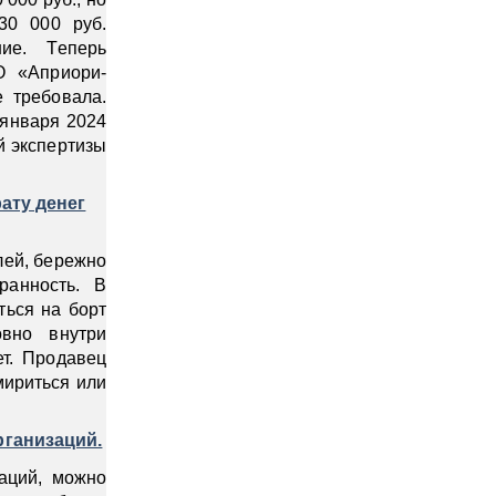
30 000 руб.
ние. Теперь
О «Априори-
е требовала.
 января 2024
й экспертизы
ату денег
лей, бережно
ранность. В
ться на борт
вно внутри
ет. Продавец
мириться или
рганизаций.
аций, можно