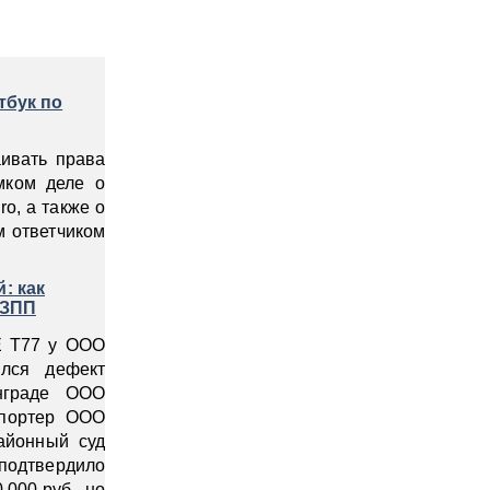
тбук по
аивать права
мком деле о
o, а также о
 ответчиком
: как
оЗПП
E Т77 у ООО
ился дефект
нграде ООО
мпортер ООО
айонный суд
одтвердило
000 руб., но