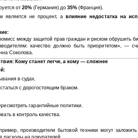
руется от
20%
(Германия) до
35%
(Франция).
 является не процент, а
влияние недостатка на ис
ние:
омисс между защитой прав граждан и риском обрушить би
зводителям: качество должно быть приоритетом», — сч
нна Соколова.
ствия: Кому станет легче, а кому — сложнее
й:
вания в судах.
статься с дорогостоящим браком.
ресмотреть гарантийные политики.
вать в контроль качества.
апример, производители бытовой техники могут заложит
в расходы на покупателей.