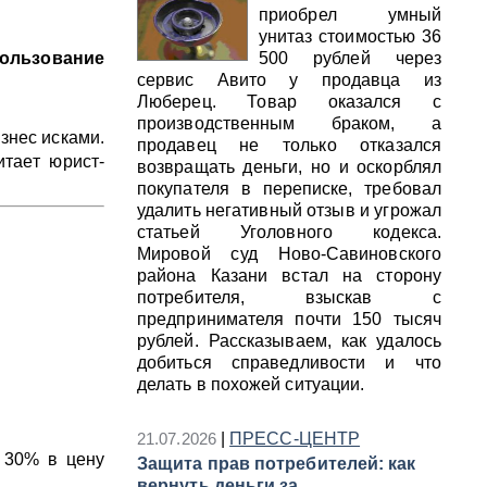
приобрел умный
унитаз стоимостью 36
пользование
500 рублей через
сервис Авито у продавца из
Люберец. Товар оказался с
производственным браком, а
знес исками.
продавец не только отказался
итает юрист-
возвращать деньги, но и оскорблял
покупателя в переписке, требовал
удалить негативный отзыв и угрожал
статьей Уголовного кодекса.
Мировой суд Ново-Савиновского
района Казани встал на сторону
потребителя, взыскав с
предпринимателя почти 150 тысяч
рублей. Рассказываем, как удалось
добиться справедливости и что
делать в похожей ситуации.
21.07.2026
|
ПРЕСС-ЦЕНТР
ь 30% в цену
Защита прав потребителей: как
вернуть деньги за