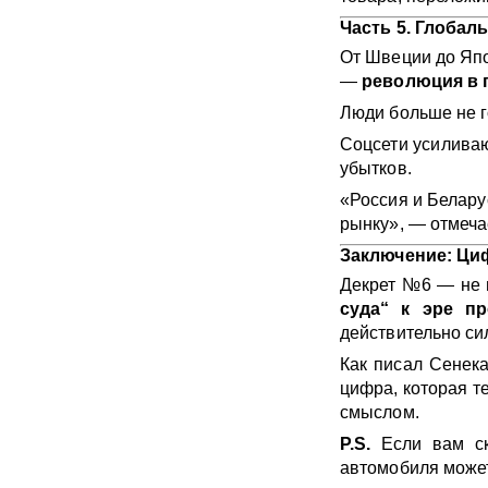
Часть 5. Глобал
От Швеции до Япо
—
революция в 
Люди больше не г
Соцсети усиливаю
убытков.
«Россия и Белару
рынку», — отмеча
Заключение: Ци
Декрет №6 — не 
суда“ к эре пр
действительно си
Как писал Сенека
цифра, которая т
смыслом.
P.S.
Если вам ск
автомобиля может