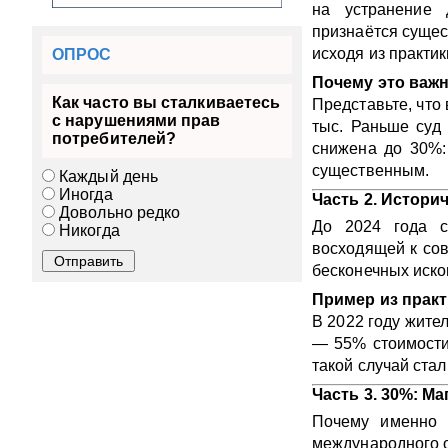
на устранение
признаётся сущес
исходя из практик
ОПРОС
Почему это важ
Как часто вы сталкиваетесь
Представьте, что 
с нарушениями прав
тыс. Раньше суд 
потребителей?
снижена до 30%:
существенным.
Каждый день
Иногда
Часть 2. Истори
Довольно редко
До 2024 года с
Никогда
восходящей к сов
бесконечных иско
Пример из практ
В 2022 году жите
— 55% стоимости)
такой случай ста
Часть 3. 30%: М
Почему именно 
международного 