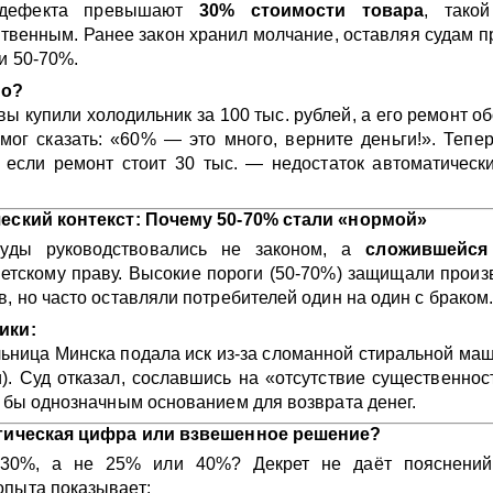
 дефекта превышают
30% стоимости товара
, такой
твенным. Ранее закон хранил молчание, оставляя судам п
и 50-70%.
но?
вы купили холодильник за 100 тыс. рублей, а его ремонт о
мог сказать: «60% — это много, верните деньги!». Тепе
 если ремонт стоит 30 тыс. — недостаток автоматическ
ческий контекст: Почему 50-70% стали «нормой»
уды руководствовались не законом, а
сложившейся
етскому праву. Высокие пороги (50-70%) защищали произ
в, но часто оставляли потребителей один на один с браком
ики:
льница Минска подала иск из-за сломанной стиральной ма
. Суд отказал, сославшись на «отсутствие существеннос
л бы однозначным основанием для возврата денег.
агическая цифра или взвешенное решение?
30%, а не 25% или 40%? Декрет не даёт пояснений
опыта показывает: