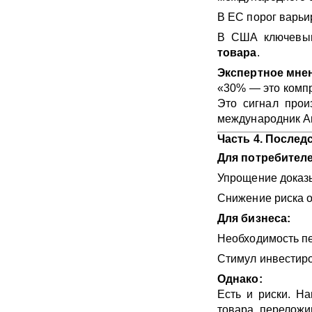
В ЕС порог варьи
В США ключевым
товара
.
Экспертное мне
«30% — это компр
Это сигнал прои
международник А
Часть 4. Послед
Для потребителе
Упрощение доказы
Снижение риска о
Для бизнеса:
Необходимость пе
Стимул инвестиро
Однако:
Есть и риски. Н
товара, переложи