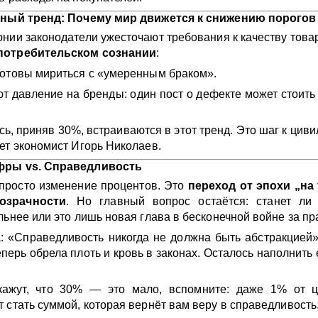
ьный тренд: Почему мир движется к снижению порогов
нии законодатели ужесточают требования к качеству това
потребительском сознании
:
отовы мириться с «умеренным браком».
т давление на бренды: один пост о дефекте может стоит
сь, приняв 30%, встраиваются в этот тренд. Это шаг к цив
ет экономист Игорь Николаев.
фры vs. Справедливость
просто изменение процентов. Это
переход от эпохи „на
озрачности
. Но главный вопрос остаётся: станет ли 
льнее или это лишь новая глава в бесконечной войне за пр
: «Справедливость никогда не должна быть абстракцией
еперь обрела плоть и кровь в законах. Осталось наполнить
ажут, что 30% — это мало, вспомните: даже 1% от 
 стать суммой, которая вернёт вам веру в справедливость