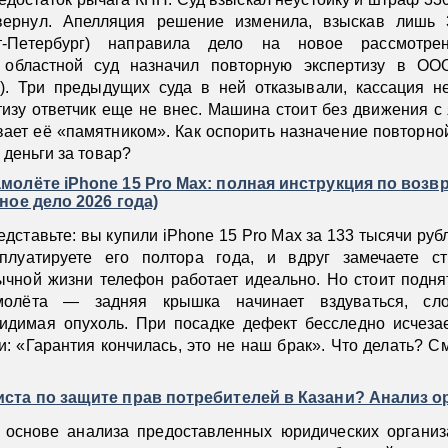
вернул. Апелляция решение изменила, взыскав лишь 
т-Петербург) направила дело на новое рассмотре
 областной суд назначил повторную экспертизу в ОО
а). Три предыдущих суда в ней отказывали, кассация н
тизу ответчик еще не внес. Машина стоит без движения с
вает её «памятником». Как оспорить назначение повторно
 деньги за товар?
молёте iPhone 15 Pro Max: полная инструкция по возвр
ное дело 2026 года)
едставьте: вы купили iPhone 15 Pro Max за 133 тысячи руб
сплуатируете его полтора года, и вдруг замечаете ст
ычной жизни телефон работает идеально. Но стоит подня
молёта — задняя крышка начинает вздуваться, сло
видимая опухоль. При посадке дефект бесследно исчеза
: «Гарантия кончилась, это не наш брак». Что делать? С
ста по защите прав потребителей в Казани? Анализ о
 основе анализа предоставленных юридических организ