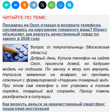
ЧИТАЙТЕ ПО ТЕМЕ:
Продавец на Ozon отказал в возврате телефона,
сославшись на нарушение товарного вида? Юрист
объясняет, как вернуть качественный товар по
закону в 2026 году
Вопрос от покупательницы (Московская
область):
Добрый день. Купила телефон на сайте
Ozon, принесла домой, но бабушке
модель не подошла. По закону я могу его вернуть.
Написала заявление на возврат, но продавец
отклонил с формулировкой «Нарушен товарный вид».
При этом сам телефон и его упаковка в полном
порядке, товарный вид сохранён. Прошу помочь
разобраться в ситуации.
Как вернуть деньги за некачественный смартфон:
пошаговая инструкция