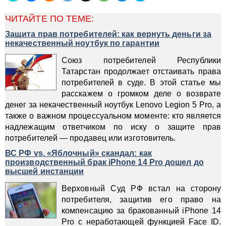
ЧИТАЙТЕ ПО ТЕМЕ:
Защита прав потребителей: как вернуть деньги за
некачественный ноутбук по гарантии
Союз потребителей Республики
Татарстан продолжает отстаивать права
потребителей в суде. В этой статье мы
расскажем о громком деле о возврате
денег за некачественный ноутбук Lenovo Legion 5 Pro, а
также о важном процессуальном моменте: кто является
надлежащим ответчиком по иску о защите прав
потребителей — продавец или изготовитель.
ВС РФ vs. «Яблочный» скандал: как
производственный брак iPhone 14 Pro дошел до
высшей инстанции
Верховный Суд РФ встал на сторону
потребителя, защитив его право на
компенсацию за бракованный iPhone 14
Pro с неработающей функцией Face ID.