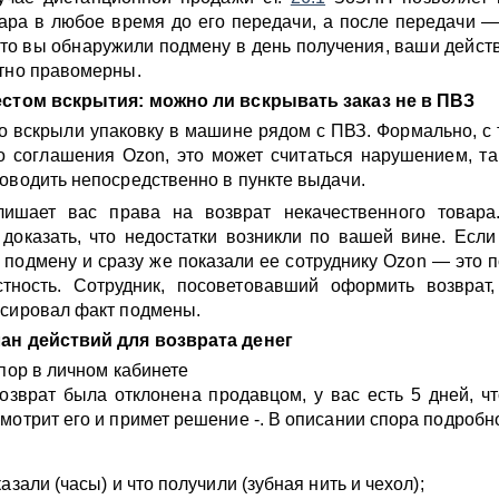
вара в любое время до его передачи, а после передачи —
что вы обнаружили подмену в день получения, ваши действ
тно правомерны.
естом вскрытия: можно ли вскрывать заказ не в ПВЗ
о вскрыли упаковку в машине рядом с ПВЗ. Формально, с 
о соглашения Ozon, это может считаться нарушением, та
оводить непосредственно в пункте выдачи.
ишает вас права на возврат некачественного товара.
доказать, что недостатки возникли по вашей вине. Есл
и подмену и сразу же показали ее сотруднику Ozon — это 
тность. Сотрудник, посоветовавший оформить возврат
ксировал факт подмены.
ан действий для возврата денег
спор в личном кабинете
озврат была отклонена продавцом, у вас есть 5 дней, ч
мотрит его и примет решение -. В описании спора подробн
азали (часы) и что получили (зубная нить и чехол);