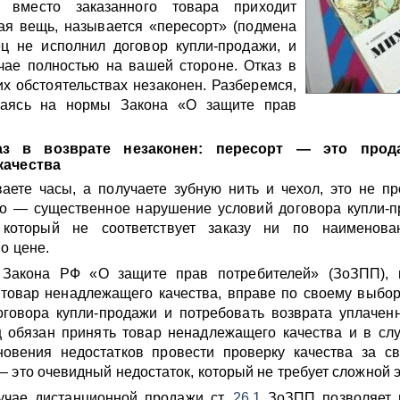
а вместо заказанного товара приходит
ая вещь, называется «пересорт» (подмена
ец не исполнил договор купли-продажи, и
учае полностью на вашей стороне. Отказ в
их обстоятельствах незаконен. Разберемся,
ираясь на нормы Закона «О защите прав
аз в возврате незаконен: пересорт — это прод
качества
аете часы, а получаете зубную нить и чехол, это не п
то — существенное нарушение условий договора купли-
 который не соответствует заказу ни по наименов
о цене.
Закона РФ «О защите прав потребителей» (ЗоЗПП), п
товар ненадлежащего качества, вправе по своему выбор
оговора купли-продажи и потребовать возврата уплачен
 обязан принять товар ненадлежащего качества и в сл
новения недостатков провести проверку качества за с
 это очевидный недостаток, который не требует сложной 
лучае дистанционной продажи ст.
26.1
ЗоЗПП позволяет 