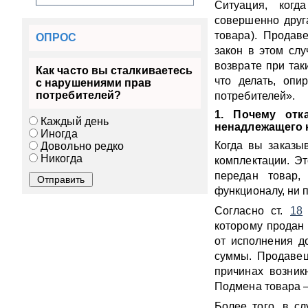
Ситуация, когд
совершенно друг
товара). Продав
ОПРОС
закон в этом сл
возврате при так
Как часто вы сталкиваетесь
что делать, оп
с нарушениями прав
потребителей?
потребителей».
1. Почему отк
Каждый день
ненадлежащего 
Иногда
Когда вы заказыв
Довольно редко
Никогда
комплектации. Э
передан товар,
функционалу, ни п
Согласно ст.
18
которому продан 
от исполнения д
суммы. Продавец
причинах возник
Подмена товара —
Более того, в с