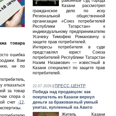
районный суд города
Казани рассмотрел
гражданское дело по иску
Региональной общественной
организации «Союз потребителей
Республики Татарстан» к
индивидуальному предпринимателю
Усачеву Тимофею Романовичу о
защите прав потребителей.
ажа товара
Интересы потребителя в суде
представлял юрист Союза
росто ошибка
потребителей Республики Татарстан
продажи. Вам
Назим Низамович — известный в
анию, ни по
Казани специалист по защите прав
потребителей.
отребитель,
у отказаться
22.07.2026
|
ПРЕСС-ЦЕНТР
ной за товар
Победа над продавцом: как
учае спора о
покупатель из Казани вернул
вой счет
-12
.
деньги за бракованный умный
унитаз, купленный на Авито
экспертизы.
Житель Казани
потребителю