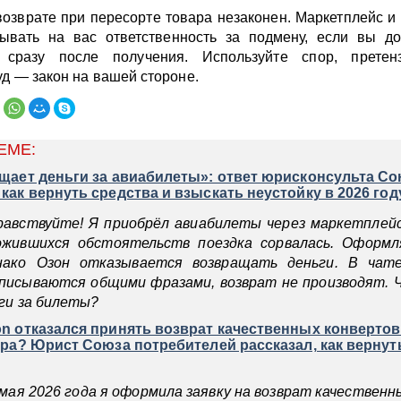
возврате при пересорте товара незаконен. Маркетплейс и
ывать на вас ответственность за подмену, если вы до
сразу после получения. Используйте спор, прете
уд — закон на вашей стороне.
ЕМЕ:
щает деньги за авиабилеты»: ответ юрисконсульта С
как вернуть средства и взыскать неустойку в 2026 год
равствуйте! Я приобрёл авиабилеты через маркетплейс 
ожившихся обстоятельств поездка сорвалась. Оформл
нако Озон отказывается возвращать деньги. В чат
писываются общими фразами, возврат не производят. 
ги за билеты?
n отказался принять возврат качественных конвертов
ара? Юрист Союза потребителей рассказал, как вернут
 мая 2026 года я оформила заявку на возврат качествен