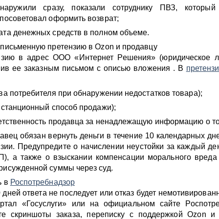
наружили сразу, показали сотруднику ПВЗ, который
 посоветовал оформить возврат;
ата денежных средств в полном объеме.
 письменную претензию в Ozon и продавцу
нзию в адрес ООО «Интернет Решения» (юридическое л
вив ее заказным письмом с описью вложения . В
претенз
а потребителя при обнаружении недостатков товара);
станционный способ продажи);
тственность продавца за ненадлежащую информацию о то
давец обязан вернуть деньги в течение 10 календарных дн
зии. Предупредите о начислении неустойки за каждый де
), а также о взыскании компенсации морального вреда
рисужденной суммы через суд.
ь в
Роспотребнадзор
0 дней ответа не последует или отказ будет немотивирован
ртал «Госуслуги» или на официальном сайте Роспотре
е скриншоты заказа, переписку с поддержкой Ozon и