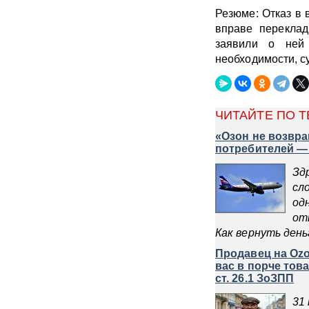
Резюме: Отказ в 
вправе переклад
заявили о ней 
необходимости, с
ЧИТАЙТЕ ПО Т
«Озон не возвра
потребителей — 
Зд
сл
од
от
Как вернуть день
Продавец на Ozo
вас в порче тов
ст. 26.1 ЗоЗПП
31