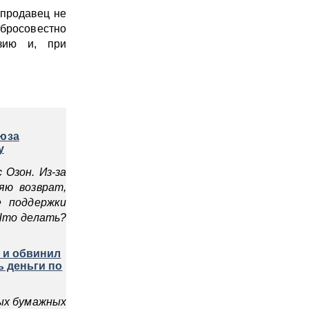
 продавец не
бросовестно
нзию и, при
оюза
у
Озон. Из-за
яю возврат,
е поддержки
Что делать?
 и обвинил
ь деньги по
ных бумажных