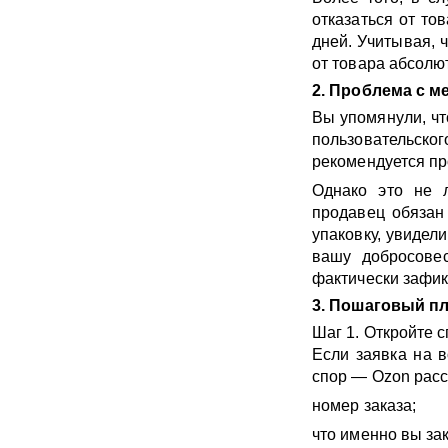
отказаться от то
дней. Учитывая, 
от товара абсолю
2. Проблема с м
Вы упомянули, чт
пользовательског
рекомендуется пр
Однако это не л
продавец обязан 
упаковку, увидел
вашу добросовес
фактически зафи
3. Пошаговый пл
Шаг 1. Откройте 
Если заявка на в
спор — Ozon расс
номер заказа;
что именно вы зак