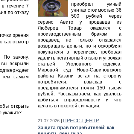
приобрел умный
 в течение 7
унитаз стоимостью 36
ия по отказу
500 рублей через
сервис Авито у продавца из
Люберец. Товар оказался с
производственным браком, а
точки зрения
продавец не только отказался
к как осмотр
возвращать деньги, но и оскорблял
покупателя в переписке, требовал
 По закону,
удалить негативный отзыв и угрожал
и вы вскрыли
статьей Уголовного кодекса.
Мировой суд Ново-Савиновского
подтверждает
района Казани встал на сторону
, тем самым
потребителя, взыскав с
предпринимателя почти 150 тысяч
рублей. Рассказываем, как удалось
добиться справедливости и что
делать в похожей ситуации.
тобы открыть
о укажите:
21.07.2026
|
ПРЕСС-ЦЕНТР
Защита прав потребителей: как
вернуть деньги за