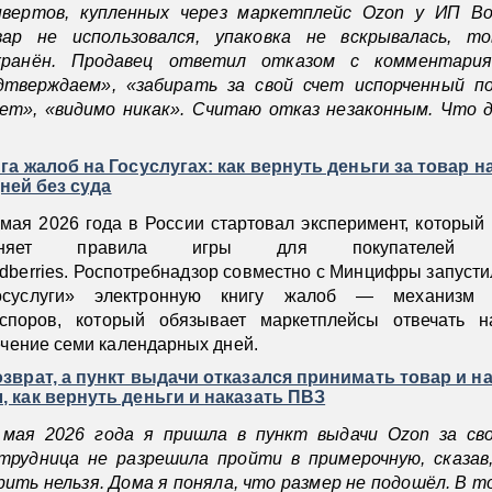
нвертов, купленных через маркетплейс Ozon у ИП Во
вар не использовался, упаковка не вскрывалась, т
хранён. Продавец ответил отказом с комментария
дтверждаем», «забирать за свой счет испорченный п
ет», «видимо никак». Считаю отказ незаконным. Что д
а жалоб на Госуслугах: как вернуть деньги за товар н
дней без суда
 мая 2026 года в России стартовал эксперимент, который
еняет правила игры для покупателе
ldberries. Роспотребнадзор совместно с Минцифры запусти
осуслуги» электронную книгу жалоб — механизм д
споров, который обязывает маркетплейсы отвечать н
ечение семи календарных дней.
зврат, а пункт выдачи отказался принимать товар и н
 как вернуть деньги и наказать ПВЗ
 мая 2026 года я пришла в пункт выдачи Ozon за сво
трудница не разрешила пройти в примерочную, сказав
рить нельзя. Дома я поняла, что размер не подошёл. В т