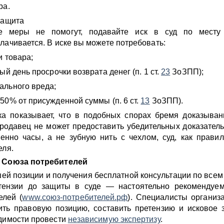
ра.
защита
е меры не помогут, подавайте иск в суд по месту 
лачивается. В иске вы можете потребовать:
и товара;
ый день просрочки возврата денег (п. 1 ст.
23
ЗоЗПП);
ального вреда;
50% от присужденной суммы (п. 6 ст.
13
ЗоЗПП).
ка показывает, что в подобных спорах бремя доказыва
родавец не может предоставить убедительных доказательс
нно часы, а не зубную нить с чехлом, суд, как правил
еля.
я Союза потребителей
ей позиции и получения бесплатной консультации по всем
тензии до защиты в суде — настоятельно рекомендуем
елей (
www.союз-потребителей.рф
). Специалисты организ
ить правовую позицию, составить претензию и исковое 
димости провести
независимую экспертизу
.