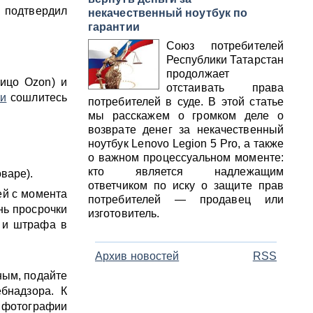
 подтвердил
некачественный ноутбук по
гарантии
Союз потребителей
Республики Татарстан
продолжает
ицо Ozon) и
отстаивать права
ии
сошлитесь
потребителей в суде. В этой статье
мы расскажем о громком деле о
возврате денег за некачественный
ноутбук Lenovo Legion 5 Pro, а также
о важном процессуальном моменте:
кто является надлежащим
варе).
ответчиком по иску о защите прав
ей с момента
потребителей — продавец или
нь просрочки
изготовитель.
 и штрафа в
Архив новостей
RSS
ным, подайте
бнадзора. К
 фотографии