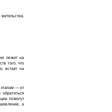
жительства.
ния лежит на
тв того, что
о, встает на
 этапам — от
 обратиться
ации помогут
заявление, а