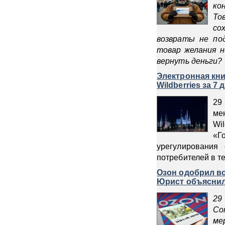
ко
То
со
возвраты не по
товар желания н
вернуть деньги?
Электронная книг
Wildberries за 7 
29
м
Wi
«Г
урегулирования 
потребителей в т
Озон одобрил во
Юрист объяснил,
29
Со
ме