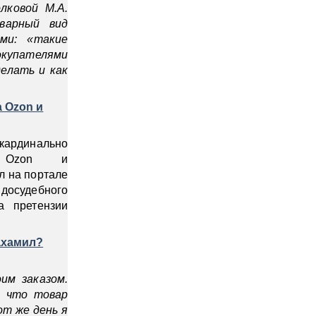
лковой М.А.
оварный вид
ми: «такие
окупателями
елать и как
а Ozon и
 кардинально
й Ozon и
л на портале
осудебного
а претензии
ахамил?
им заказом.
, что товар
от же день я