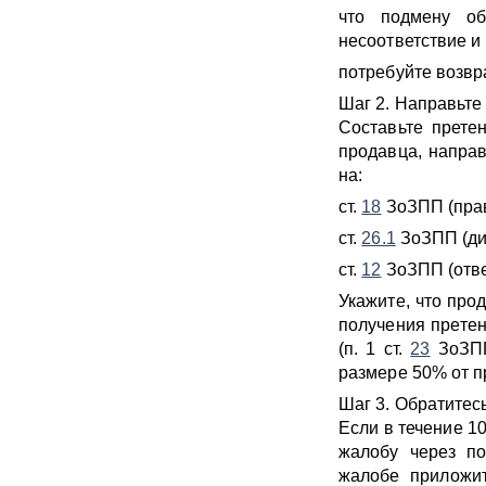
что подмену об
несоответствие и
потребуйте возвр
Шаг 2. Направьте
Составьте прете
продавца, напра
на:
ст.
18
ЗоЗПП (прав
ст.
26.1
ЗоЗПП (ди
ст.
12
ЗоЗПП (отве
Укажите, что про
получения претен
(п. 1 ст.
23
ЗоЗПП
размере 50% от п
Шаг 3. Обратитес
Если в течение 1
жалобу через по
жалобе приложит