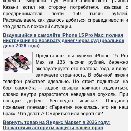
кодекса. Мировой суд Ново-Савиновского района
Казани встал на сторону потребителя, взыскав с
предпринимателя почти 150 тысяч рублей.
Рассказываем, как удалось добиться справедливости и
что делать в похожей ситуации.
Вздувшийся в самолёте iPhone 15 Pro Max: полная
инструкция по возврату денег через суд (реальное
дело 2026 года)
Представьте: вы купили iPhone 15 Pro
Max за 133 тысячи рублей, бережно
эксплуатируете его полтора года, и вдруг
замечаете странность. В обычной жизни
телефон работает идеально. Но стоит подняться на
борт самолёта — задняя крышка начинает вздуваться,
словно внутри разрастается невидимая опухоль. При
посадке дефект бесследно исчезает. Продавец
пожимает плечами: «Гарантия кончилась, это не наш
брак». Что делать? Смириться или бороться?
Вернуть товар на Яндекс Маркет в 2026 году:
Пошаговый алгоритм защиты ваших прав