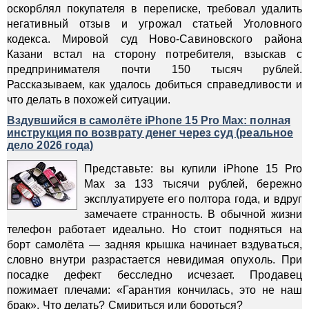
оскорблял покупателя в переписке, требовал удалить
негативный отзыв и угрожал статьей Уголовного
кодекса. Мировой суд Ново-Савиновского района
Казани встал на сторону потребителя, взыскав с
предпринимателя почти 150 тысяч рублей.
Рассказываем, как удалось добиться справедливости и
что делать в похожей ситуации.
Вздувшийся в самолёте iPhone 15 Pro Max: полная
инструкция по возврату денег через суд (реальное
дело 2026 года)
Представьте: вы купили iPhone 15 Pro
Max за 133 тысячи рублей, бережно
эксплуатируете его полтора года, и вдруг
замечаете странность. В обычной жизни
телефон работает идеально. Но стоит подняться на
борт самолёта — задняя крышка начинает вздуваться,
словно внутри разрастается невидимая опухоль. При
посадке дефект бесследно исчезает. Продавец
пожимает плечами: «Гарантия кончилась, это не наш
брак». Что делать? Смириться или бороться?