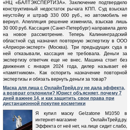
«НЦ «БАЛТЭКСПЕРТИЗА». Заключение подтвердило
конструктивный недостаток рычага КПП. Суд взыскал
неустойку и штраф 330 000 руб., но автомобиль не
вернул. Апелляция решение изменила, взыскав лишь
30 000 руб. Кассация (Санкт-Петербург) направила дело
на новое рассмотрение. Теперь Калининградский
областной суд назначил повторную экспертизу в ООО
«Априори-эксперт» (Москва). Три предыдущих суда в
ней отказывали, кассация не требовала. Деньги за
экспертизу ответчик еще не внес. Машина стоит без
движения с января 2024 года, дилер называет её
«памятником». Как оспорить назначение повторной
экспертизы и обязать вернуть деньги за товар?
Маска для лица с ОнлайнТрейд.ру не дала эффекта,
а возврат отклонили? Юрист объясняет, почему 7
дней важнее 14, и как защитить свои права при
дистанционной покупке косметики
Я купил маску Gelzatone M1050 в
интернет-магазине ОнлайнТрейд.ру.
Эффекта от неё нет, на лице сидит слабо,