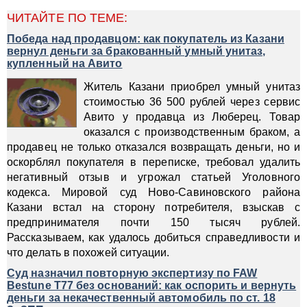
ЧИТАЙТЕ ПО ТЕМЕ:
Победа над продавцом: как покупатель из Казани
вернул деньги за бракованный умный унитаз,
купленный на Авито
Житель Казани приобрел умный унитаз
стоимостью 36 500 рублей через сервис
Авито у продавца из Люберец. Товар
оказался с производственным браком, а
продавец не только отказался возвращать деньги, но и
оскорблял покупателя в переписке, требовал удалить
негативный отзыв и угрожал статьей Уголовного
кодекса. Мировой суд Ново-Савиновского района
Казани встал на сторону потребителя, взыскав с
предпринимателя почти 150 тысяч рублей.
Рассказываем, как удалось добиться справедливости и
что делать в похожей ситуации.
Суд назначил повторную экспертизу по FAW
Bestune T77 без оснований: как оспорить и вернуть
деньги за некачественный автомобиль по ст. 18