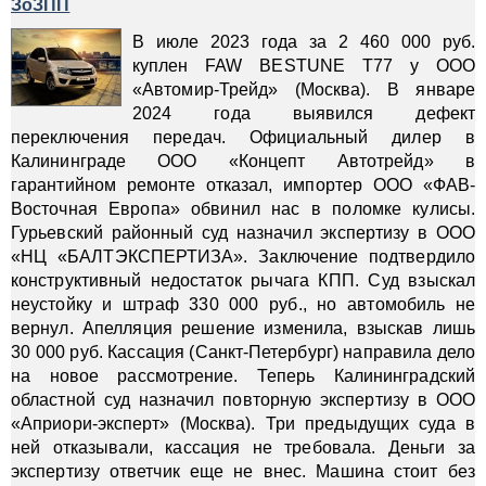
ЗоЗПП
В июле 2023 года за 2 460 000 руб.
куплен FAW BESTUNE Т77 у ООО
«Автомир-Трейд» (Москва). В январе
2024 года выявился дефект
переключения передач. Официальный дилер в
Калининграде ООО «Концепт Автотрейд» в
гарантийном ремонте отказал, импортер ООО «ФАВ-
Восточная Европа» обвинил нас в поломке кулисы.
Гурьевский районный суд назначил экспертизу в ООО
«НЦ «БАЛТЭКСПЕРТИЗА». Заключение подтвердило
конструктивный недостаток рычага КПП. Суд взыскал
неустойку и штраф 330 000 руб., но автомобиль не
вернул. Апелляция решение изменила, взыскав лишь
30 000 руб. Кассация (Санкт-Петербург) направила дело
на новое рассмотрение. Теперь Калининградский
областной суд назначил повторную экспертизу в ООО
«Априори-эксперт» (Москва). Три предыдущих суда в
ней отказывали, кассация не требовала. Деньги за
экспертизу ответчик еще не внес. Машина стоит без