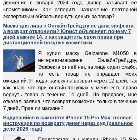
движения с января 2024 года, дилер называет её
«памятником». Как оспорить назначение повторной
экспертизы и обязать вернуть деньги за товар?
Маска для лица с ОнлайнТрейд.ру не дала эффекта,
а возврат отклонили? Юрист объясняет, почему 7
дней важнее 14, и как защитить свои права при
дистанционной покупке косметики
Я купил маску Gelzatone M1050 в
интернет-магазине ОнлайнТрейд.ру.
Эффекта от неё нет, на лице сидит слабо,
то есть товар не оправдал моих
ожиданий. Я подал заявку на возврат через 12 дней, так
как знаю, что при онлайн-покупках у меня есть право
вернуть товар в течение 14 дней. Но продавец мне
отказал, заявив, что возврат возможен только в течение
7 дней. Прав ли магазин?
Вздувшийся в самолёте iPhone 15 Pro Max: полная
инструкция по возврату денег через суд (реальное
дело 2026 года)
Представьте: вы купили iPhone 15 Pro