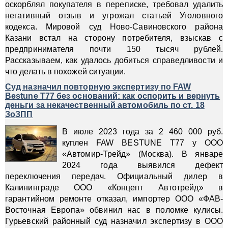
оскорблял покупателя в переписке, требовал удалить
негативный отзыв и угрожал статьей Уголовного
кодекса. Мировой суд Ново-Савиновского района
Казани встал на сторону потребителя, взыскав с
предпринимателя почти 150 тысяч рублей.
Рассказываем, как удалось добиться справедливости и
что делать в похожей ситуации.
Суд назначил повторную экспертизу по FAW
Bestune T77 без оснований: как оспорить и вернуть
деньги за некачественный автомобиль по ст. 18
ЗоЗПП
В июле 2023 года за 2 460 000 руб.
куплен FAW BESTUNE Т77 у ООО
«Автомир-Трейд» (Москва). В январе
2024 года выявился дефект
переключения передач. Официальный дилер в
Калининграде ООО «Концепт Автотрейд» в
гарантийном ремонте отказал, импортер ООО «ФАВ-
Восточная Европа» обвинил нас в поломке кулисы.
Гурьевский районный суд назначил экспертизу в ООО