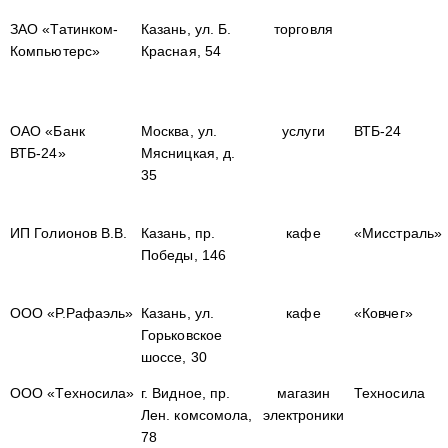
ЗАО «Татинком-
Казань, ул. Б.
торговля
Компьютерс»
Красная, 54
ОАО «Банк
Москва, ул.
услуги
ВТБ-24
ВТБ-24»
Мясницкая, д.
35
ИП Голионов В.В.
Казань, пр.
кафе
«Мисстраль»
Победы, 146
ООО «Р.Рафаэль»
Казань, ул.
кафе
«Ковчег»
Горьковское
шоссе, 30
ООО «Техносила»
г. Видное, пр.
магазин
Техносила
Лен. комсомола,
электроники
78