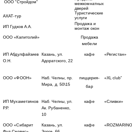
ООО "Стройдом"
межкомнатных
дверей
Туристические
АХАТ-тур
услуги
Продажа и
ИП Гудков А.А.
монтаж окон
ООО «Капитолий»
Продажа
мебели
ИП Абдулфайзиев
Казань, ул.
кафе
«Регистан»
О.Н.
Адоратского, 22
ООО «ФООН»
Наб. Челны, пр.
пиццерия-
«XL club”
Мира, д. 50\15
бар
ИП Мухаметзянов
Наб. Челны, ул.
кафе
«Сливки»
Р.Р.
Ак. Рубаненко,
10
ООО «Сибарит
Казань, ул.
кафе
«ROZMARINO
Фуд Сервис»
Зорге, 66