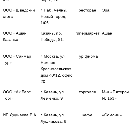
ООО «Шведский
г. Наб. Челны,
ресторан
Эра
стол»
Новый город,
1\06.
ООО «Ашан
Казань, пр.
гипермаркет
Ашан
Казань»
Победы, 91.
ООО «Санмар
г. Москва, ул.
Тур фирма
Тур»
Нижняя
Красносельская,
дом 40\12, офис
20
ООО «Ак Барс
г. Казань, ул.
торговля
М-н «Пятероч
Торг»
Левченко, 9
№ 163»
ИП Джунаева Е.А.
г. Казань, ул.
кафе
«Сомони»
Лушникова, 8