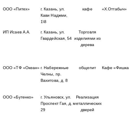
ООО «Питех»
г. Казань, ул.
кафе
«Х.Оттабыч»
Кави Наджми,
1\8
ИП Исаев А.А.
г. Казань, ул.
Торговля
Гвардейская, 54
изделиями из
дерева
ООО «ТФ «Океан»
г. Набережные
общепит
Кафе «Фишка
Челны, пр.
Вахитова, д. 8
ООО «Бутенко»
г. Ульяновск, ул.
Реализация
Проспект Гая, д.
металлических
29
дверей