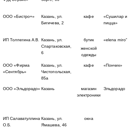
ООО «Бистро+»
Казань, ул.
кафе
«Сушилар и
Бигичева, 2
пицца»
ИП Толпегина А.В.
Казань, ул.
бутик
«elena miro”
Спартаковская,
женской
6
одежды
ООО «Фирма
Казань, ул.
кафе
«Пончик»
«Сентябрь»
Чистопольская,
85а
ООО «Эльдорадо»
Казань
магазин
Эльдорадо
электроники
ИП Салаватуллина
Казань, ул.
окна
О.Б.
Ямашева, 46