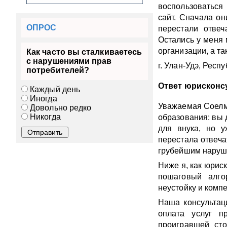
воспользоваться
сайт. Сначала он
ОПРОС
перестали отве
Остались у меня 
организации, а та
Как часто вы сталкиваетесь
с нарушениями прав
г. Улан-Удэ, Респ
потребителей?
Ответ юрисконс
Каждый день
Иногда
Уважаемая Соелма
Довольно редко
Никогда
образования: вы 
для внука, но у
перестала отвеча
грубейшим наруше
Ниже я, как юрис
пошаговый алго
неустойку и комп
Наша консультаци
оплата услуг п
проигравшей сто