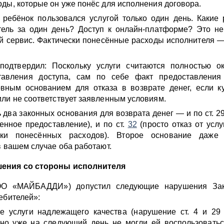
ды, которые он уже понёс для исполнения договора.
 ребёнок пользовался услугой только один день. Какие
тель за один день? Доступ к онлайн-платформе? Это н
й сервис. Фактически понесённые расходы исполнителя —
одтвердил: Поскольку услуги считаются полностью о
тавления доступа, сам по себе факт предоставления
овным основанием для отказа в возврате денег, если к
ли не соответствует заявленным условиям.
 два законных основания для возврата денег — и по ст. 29
венное предоставление), и по ст.
32
(просто отказ от услу
ски понесённых расходов). Второе основание даж
в вашем случае оба работают.
ения со стороны исполнителя
ОО «МАЙБАДДИ») допустил следующие нарушения За
ебителей»:
е услуги надлежащего качества (нарушение ст. 4 и 29
 но уже на следующий день не могли ей воспользоватьс