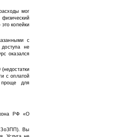
 расходы мог
е физический
 это копейки
казанными с
 доступа не
урс оказался
 (недостатки
ги с оплатой
е проще для
кона РФ «О
 ЗоЗПП). Вы
я. Услуга не