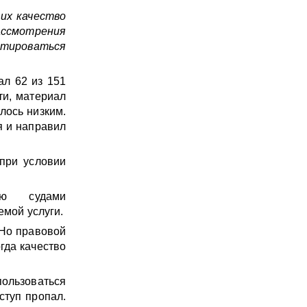
 их качество
ассмотрения
нтироваться
ал 62 из 151
ти, материал
лось низким.
я и направил
 при условии
ию судами
емой услуги.
 Но правовой
гда качество
ользоваться
ступ пропал.