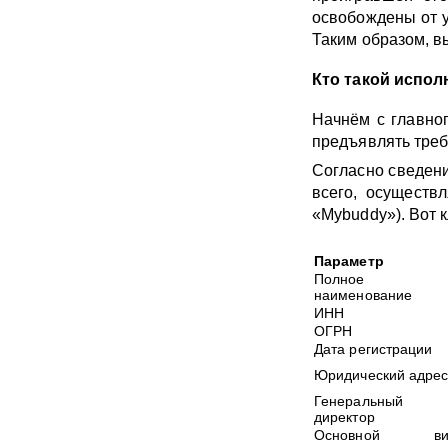
освобождены от уп
Таким образом, в
Кто такой испол
Начнём с главног
предъявлять треб
Согласно сведени
всего, осуществ
«Mybuddy»). Вот 
Параметр
Полное
наименование
ИНН
ОГРН
Дата регистрации
Юридический адре
Генеральный
директор
Основной ви