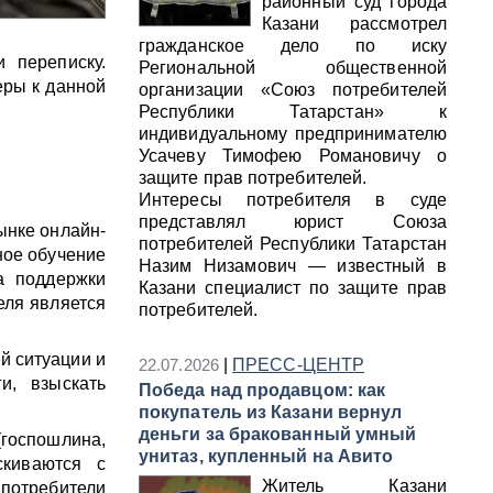
районный суд города
Казани рассмотрел
гражданское дело по иску
 переписку.
Региональной общественной
еры к данной
организации «Союз потребителей
Республики Татарстан» к
индивидуальному предпринимателю
Усачеву Тимофею Романовичу о
защите прав потребителей.
Интересы потребителя в суде
представлял юрист Союза
ынке онлайн-
потребителей Республики Татарстан
ное обучение
Назим Низамович — известный в
а поддержки
Казани специалист по защите прав
еля является
потребителей.
й ситуации и
22.07.2026
|
ПРЕСС-ЦЕНТР
и, взыскать
Победа над продавцом: как
покупатель из Казани вернул
деньги за бракованный умный
(госпошлина,
унитаз, купленный на Авито
скиваются с
Житель Казани
потребители