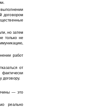
ми.
о выполнении
ый договором
существенные
ли, но затем
не только не
оммуникацию,
лнении работ
казаться от
 фактически
у договору.
ричины — это
ько реально