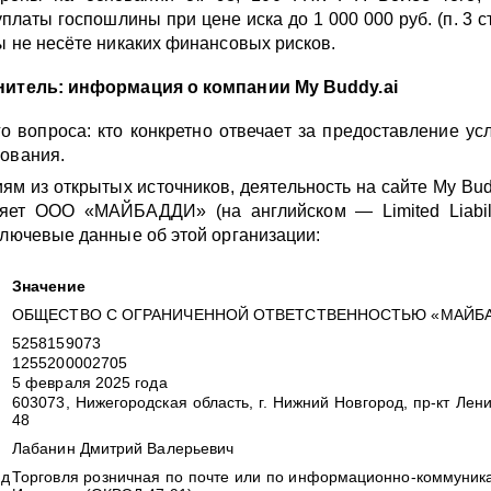
латы госпошлины при цене иска до 1 000 000 руб. (п. 3 ст
ы не несёте никаких финансовых рисков.
нитель: информация о компании My Buddy.ai
о вопроса: кто конкретно отвечает за предоставление усл
ования.
ям из открытых источников, деятельность на сайте My Budd
ляет ООО «МАЙБАДДИ» (на английском — Limited Liabil
ключевые данные об этой организации:
Значение
ОБЩЕСТВО С ОГРАНИЧЕННОЙ ОТВЕТСТВЕННОСТЬЮ «МАЙБ
5258159073
1255200002705
5 февраля 2025 года
603073, Нижегородская область, г. Нижний Новгород, пр-кт Ленин
с
48
Лабанин Дмитрий Валерьевич
д
Торговля розничная по почте или по информационно-коммуник