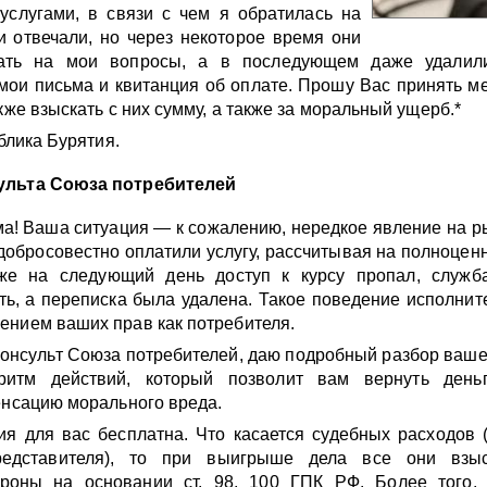
 услугами, в связи с чем я обратилась на
и отвечали, но через некоторое время они
чать на мои вопросы, а в последующем даже удалили
мои письма и квитанция об оплате. Прошу Вас принять м
кже взыскать с них сумму, а также за моральный ущерб.*
ублика Бурятия.
ульта Союза потребителей
! Ваша ситуация — к сожалению, нередкое явление на р
добросовестно оплатили услугу, рассчитывая на полноцен
же на следующий день доступ к курсу пропал, служб
ть, а переписка была удалена. Такое поведение исполнит
нием ваших прав как потребителя.
консульт Союза потребителей, даю подробный разбор ваше
ритм действий, который позволит вам вернуть деньг
енсацию морального вреда.
я для вас бесплатна. Что касается судебных расходов 
редставителя), то при выигрыше дела все они взы
роны на основании ст. 98, 100 ГПК РФ. Более того, 