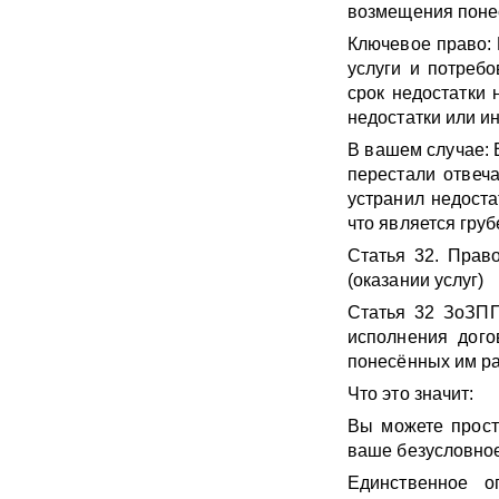
возмещения понес
Ключевое право: 
услуги и потреб
срок недостатки
недостатки или и
В вашем случае: В
перестали отвеча
устранил недоста
что является гру
Статья 32. Прав
(оказании услуг)
Статья 32 ЗоЗПП
исполнения дого
понесённых им ра
Что это значит:
Вы можете прост
ваше безусловное
Единственное о