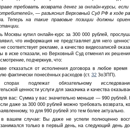
раве требовать возврата денег за онлайн-курсы, если
отребителей», — разъяснил Верховный Суд РФ в ходе р
ла. Теперь на такие правовые позиции должны орие
станции.
ь Москвы купил онлайн-курс за 300 000 рублей, прослуш
заявил, что информация не представляет для него ценнос
 не соответствует рекламе, а качество видеозаписей оказа
 в иске отказали, но Верховный Суд отменил их решени
смотрение, подчеркнув, что:
аве отказаться от исполнения договора в любое время
лю фактически понесённых расходов (ст.
32
ЗоЗПП).
порах подлежат обязательному исследован
ельской ценности услуги для заказчика и качества оказыва
 для вас: Сумма у вас значительно меньше — 990 рублей.
Если даже за 300 000 рублей можно требовать возврата, ко
заявленному, то для 990 рублей это тем более актуально.
в вашем случае: Вы даже не успели полноценно восп
 занимался только в первый день, на следующий день до