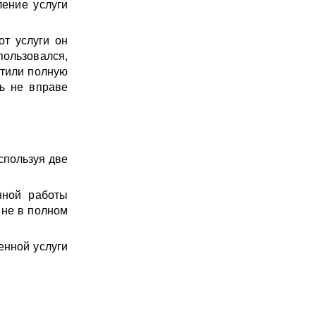
ление услуги
от услуги он
пользовался,
атили полную
ль не вправе
спользуя две
нной работы
 не в полном
енной услуги