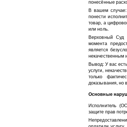
понесённые расхо
В вашем случае:
понести исполни
товар, а цифрово
или ноль.
Верховный Суд п
момента предос
является безусл
некачественным и
Вывод: У вас есть
услуги, некачест
только фактиче
доказывания, но 
Основные наруш
Исполнитель (О
защите прав потр
Непредоставлени
оплатили услугу,