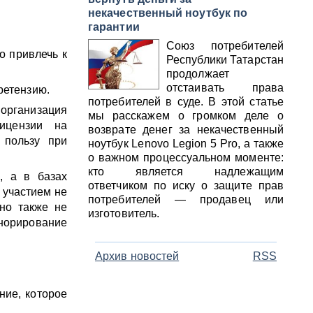
некачественный ноутбук по
гарантии
Союз потребителей
о привлечь к
Республики Татарстан
продолжает
отстаивать права
ретензию.
потребителей в суде. В этой статье
 организация
мы расскажем о громком деле о
ицензии на
возврате денег за некачественный
 пользу при
ноутбук Lenovo Legion 5 Pro, а также
о важном процессуальном моменте:
кто является надлежащим
, а в базах
ответчиком по иску о защите прав
 участием не
потребителей — продавец или
 но также не
изготовитель.
гнорирование
Архив новостей
RSS
ние, которое