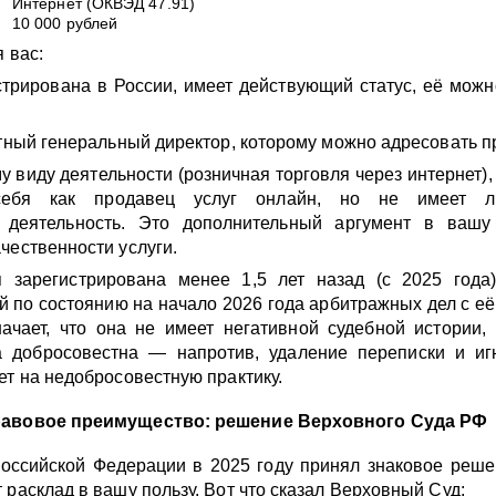
Интернет (ОКВЭД 47.91)
10 000 рублей
я вас:
трирована в России, имеет действующий статус, её можн
етный генеральный директор, которому можно адресовать п
у виду деятельности (розничная торговля через интернет),
 себя как продавец услуг онлайн, но не имеет л
 деятельность. Это дополнительный аргумент в вашу
чественности услуги.
 зарегистрирована менее 1,5 лет назад (с 2025 года)
 по состоянию на начало 2026 года арбитражных дел с её
ачает, что она не имеет негативной судебной истории,
на добросовестна — напротив, удаление переписки и и
ет на недобросовестную практику.
равовое преимущество: решение Верховного Суда РФ
оссийской Федерации в 2025 году принял знаковое реше
 расклад в вашу пользу. Вот что сказал Верховный Суд: