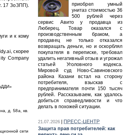
приобрел умный
. 17 ЗоЗПП).
унитаз стоимостью 36
500 рублей через
сервис Авито у продавца из
Люберец. Товар оказался с
производственным браком, а
уги и к кому
продавец не только отказался
возвращать деньги, но и оскорблял
y.ai, скорее
покупателя в переписке, требовал
ity Company
удалить негативный отзыв и угрожал
статьей Уголовного кодекса.
Мировой суд Ново-Савиновского
района Казани встал на сторону
потребителя, взыскав с
АДДИ»
предпринимателя почти 150 тысяч
рублей. Рассказываем, как удалось
добиться справедливости и что
делать в похожей ситуации.
а, д. 58а, кв.
21.07.2026
|
ПРЕСС-ЦЕНТР
Защита прав потребителей: как
ационной сети
вернуть деньги за