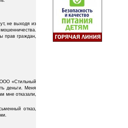
ь.
т, не выходя из
мошенничества.
ы прав граждан,
» ООО «Стильный
ть деньги. Меня
ам мне отказали,
сьменный отказ,
ми.