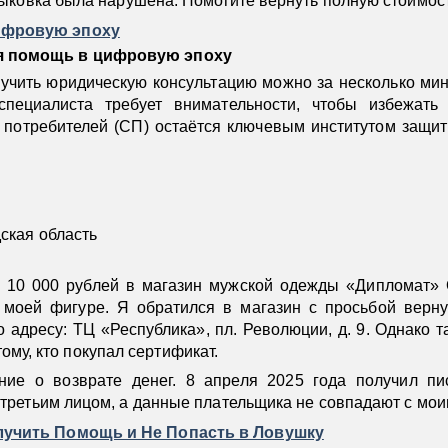
тыковка была нарушена. Помогите вернуть полную стоимост
ифровую эпоху
я помощь в цифровую эпоху
чить юридическую консультацию можно за несколько мину
ециалиста требует внимательности, чтобы избежать 
потребителей (СП) остаётся ключевым институтом защит
ская область
а 10 000 рублей в магазин мужской одежды «Дипломат
 моей фигуре. Я обратился в магазин с просьбой верну
о адресу: ТЦ «Республика», пл. Революции, д. 9. Однако т
тому, кто покупал сертификат.
ие о возврате денег. 8 апреля 2025 года получил пи
третьим лицом, а данные плательщика не совпадают с мои
лучить Помощь и Не Попасть в Ловушку