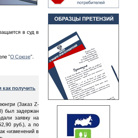
ращается в суд в
ле "
О Союзе
".
и как получить
юнгри (Заказ Z-
0) был задержан
дали заявку на
2,90 руб.), а по
как «изменений в