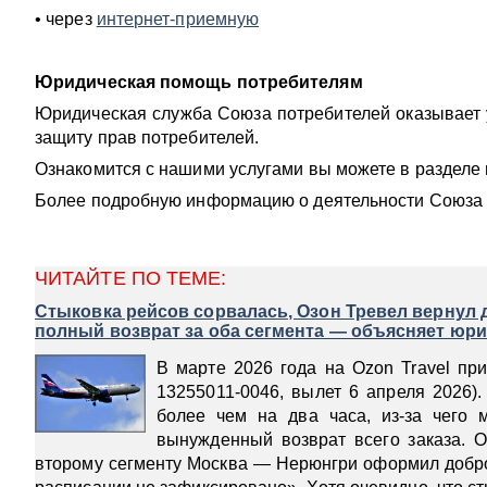
• через
интернет-приемную
Юридическая помощь потребителям
Юридическая служба Союза потребителей оказывает у
защиту прав потребителей.
Ознакомится с нашими услугами вы можете в разделе 
Более подробную информацию о деятельности Союза п
ЧИТАЙТЕ ПО ТЕМЕ:
Стыковка рейсов сорвалась, Озон Тревел вернул д
полный возврат за оба сегмента — объясняет юри
В марте 2026 года на Ozon Travel п
13255011-0046, вылет 6 апреля 2026)
более чем на два часа, из-за чего
вынужденный возврат всего заказа. Oz
второму сегменту Москва — Нерюнгри оформил добров