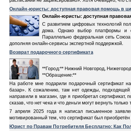
расписании не зафиксировано». Хотя очевидно, что с
Онлайн-юристы: доступная правовая помощь в ц
Онлайн-юристы: доступная правова
С развитием цифровых технологий полу
дома. Однако выбор платформы и сп
Параллельно федеральная сеть Союза 
дополняя онлайн-сервисы экспертной поддержкой.
Возврат подарочного сертификата
**Город:** Нижний Новгород, Нижегород
**Обращение:**
На работе мне подарили подарочный сертификат н
базар». К сожалению, там нет одежды, подходящей
направили в магазин, где я приобретал сертификат, п
сказав, что нет чека и что деньги могут вернуть только 
7 апреля 2025 года я написал письменное заявлен
мотивированный тем, что сертификат был приобретён 
Юрист по Правам Потребителя Бесплатно: Как По